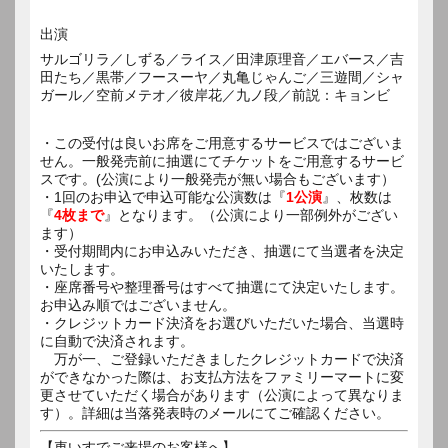
出演
サルゴリラ／しずる／ライス／田津原理音／エバース／吉
田たち／黒帯／フースーヤ／丸亀じゃんご／三遊間／シャ
ガール／空前メテオ／彼岸花／九ノ段／前説：キョンビ
・この受付は良いお席をご用意するサービスではございま
せん。一般発売前に抽選にてチケットをご用意するサービ
スです。(公演により一般発売が無い場合もございます）
・1回のお申込で申込可能な公演数は『
1公演
』、枚数は
『
4枚まで
』となります。（公演により一部例外がござい
ます）
・受付期間内にお申込みいただき、抽選にて当選者を決定
いたします。
・座席番号や整理番号はすべて抽選にて決定いたします。
お申込み順ではございません。
・クレジットカード決済をお選びいただいた場合、当選時
に自動で決済されます。
万が一、ご登録いただきましたクレジットカードで決済
ができなかった際は、お支払方法をファミリーマートに変
更させていただく場合があります（公演によって異なりま
す）。詳細は当落発表時のメールにてご確認ください。
【車いすでご来場のお客様へ】