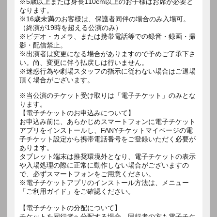
※5歳以上または身長110cm以上のお子様はお席が必要と
なります。
※16歳未満のお客様は、保護者同伴の場合のみ入場可。
（終演が19時を超える公演のみ）
※ビデオ・カメラ、または携帯電話等での録音・録画・撮
影・配信禁止。
※出演者は変更になる場合がありますので予めご了承下さ
い。尚、変更に伴う払戻しは行いません。
※迷惑行為や劇場スタッフの指示に従わない場合はご退場
頂く場合がございます。
※当公演のチケット受け取りは「電子チケット」のみとな
ります。
【電子チケットのお申込みについて】
お申込み前に、あらかじめスマートフォンに電子チケット
アプリをインストールし、FANYチケットマイページの電
子チケット設定から携帯電話番号をご登録いただく必要が
あります。
タブレット端末は推奨環境外となり、電子チケットの表示
や入場処理の際に正常に動作しない場合がございますの
で、必ずスマートフォンをご用意ください。
※電子チケットアプリのインストール方法は、メニュー
「ご利用ガイド」をご確認ください。
【電子チケットの分配について】
チケットを同行者へ分配する場合、同行者の方も電子チケ