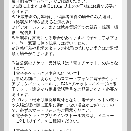
漫才劇場ホームページでご確認ください。
※5歳以上または身長110cm以上のお子様はお席が必要と
なります。
※16歳未満のお客様は、保護者同伴の場合のみ入場可。
（終演が19時を超える公演のみ）
※ビデオ・カメラ、または携帯電話等での録音・録画・撮
影・配信禁止。
※出演者は変更になる場合がありますので予めご了承下さ
い。尚、変更に伴う払戻しは行いません。
※迷惑行為や劇場スタッフの指示に従わない場合はご退場
頂く場合がございます。
※当公演のチケット受け取りは「電子チケット」のみとな
ります。
【電子チケットのお申込みについて】
お申込み前に、あらかじめスマートフォンに電子チケット
アプリをインストールし、FANYチケットマイページの電
子チケット設定から携帯電話番号をご登録いただく必要が
あります。
タブレット端末は推奨環境外となり、電子チケットの表示
や入場処理の際に正常に動作しない場合がございますの
で、必ずスマートフォンをご用意ください。
※電子チケットアプリのインストール方法は、メニュー
「ご利用ガイド」をご確認ください。
【電子チケットの分配について】