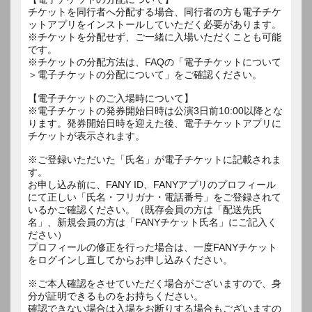
チケットを同行者へ分配する場合、同行者の方も電子チケ
ットアプリをインストールしていただく必要があります。
※チケットを分配せず、ご一緒に入場いただくことも可能
です。
※チケットの分配方法は、FAQの「電子チケットについて
＞電子チケットの分配について」をご確認ください。
【電子チケットのご入場時について】
※電子チケットの発券開始日時は公演3日前10:00以降とな
ります。発券開始日時を迎えた後、電子チケットアプリに
チケットが表示されます。
※ご登録いただいた「氏名」が電子チケットに記載されま
す。
お申し込み前に、FANY ID、FANYアプリのプロフィール
にて正しい「氏名・フリガナ・電話番号」をご登録されて
いるかご確認ください。（既存会員の方は「配送先氏
名」、新規会員の方は「FANYチケット氏名」にご記入く
ださい）
プロフィールの修正を行った場合は、一度FANYチケット
をログインし直してからお申し込みください。
※ご本人確認をさせていただく場合がございますので、身
分が証明できるものをお持ちください。
確認できない場合は入場をお断りする場合もございますの