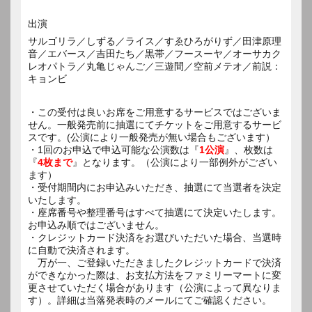
出演
サルゴリラ／しずる／ライス／すゑひろがりず／田津原理
音／エバース／吉田たち／黒帯／フースーヤ／オーサカク
レオパトラ／丸亀じゃんご／三遊間／空前メテオ／前説：
キョンビ
・この受付は良いお席をご用意するサービスではございま
せん。一般発売前に抽選にてチケットをご用意するサービ
スです。(公演により一般発売が無い場合もございます）
・1回のお申込で申込可能な公演数は『
1公演
』、枚数は
『
4枚まで
』となります。（公演により一部例外がござい
ます）
・受付期間内にお申込みいただき、抽選にて当選者を決定
いたします。
・座席番号や整理番号はすべて抽選にて決定いたします。
お申込み順ではございません。
・クレジットカード決済をお選びいただいた場合、当選時
に自動で決済されます。
万が一、ご登録いただきましたクレジットカードで決済
ができなかった際は、お支払方法をファミリーマートに変
更させていただく場合があります（公演によって異なりま
す）。詳細は当落発表時のメールにてご確認ください。