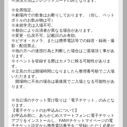
※決済方法はクレジットカードのみとなります。
※全席指定。
※劇場内での飲食はお断りしております。（但し、ペット
ボトルのお飲み物は可）
※未就学児は入場不可。
※都合により出演者が異なる場合があります。
※変更・払戻不可。記載日のみ有効。
※ビデオ・カメラ、または携帯電話等での録音・録画・撮
影・配信禁止。
※他の方への迷惑行為と判断した場合はご退場頂く事があ
ります。
※イベントを収録する際はカメラに映る可能性がありま
す。
※立見の方は開場時間になりましたら整理番号順でご入場
いただきます。
開場時に不在の場合は最後尾でご入場となる可能性があ
ります。
※当公演のチケット受け取りは「電子チケット」のみとな
ります。
【電子チケットのお申込みについて】
お申込み前に、あらかじめスマートフォンに電子チケット
アプリをインストールし、FANYチケットマイページの電
子チケット設定から携帯電話番号をご登録いただく必要が