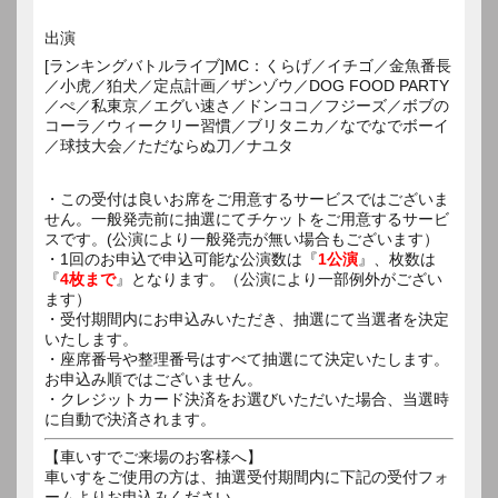
出演
[ランキングバトルライブ]MC：くらげ／イチゴ／金魚番長
／小虎／狛犬／定点計画／ザンゾウ／DOG FOOD PARTY
／ぺ／私東京／エグい速さ／ドンココ／フジーズ／ボブの
コーラ／ウィークリー習慣／ブリタニカ／なでなでボーイ
／球技大会／ただならぬ刀／ナユタ
・この受付は良いお席をご用意するサービスではございま
せん。一般発売前に抽選にてチケットをご用意するサービ
スです。(公演により一般発売が無い場合もございます）
・1回のお申込で申込可能な公演数は『
1公演
』、枚数は
『
4枚まで
』となります。（公演により一部例外がござい
ます）
・受付期間内にお申込みいただき、抽選にて当選者を決定
いたします。
・座席番号や整理番号はすべて抽選にて決定いたします。
お申込み順ではございません。
・クレジットカード決済をお選びいただいた場合、当選時
に自動で決済されます。
【車いすでご来場のお客様へ】
車いすをご使用の方は、抽選受付期間内に下記の受付フォ
ームよりお申込みください。