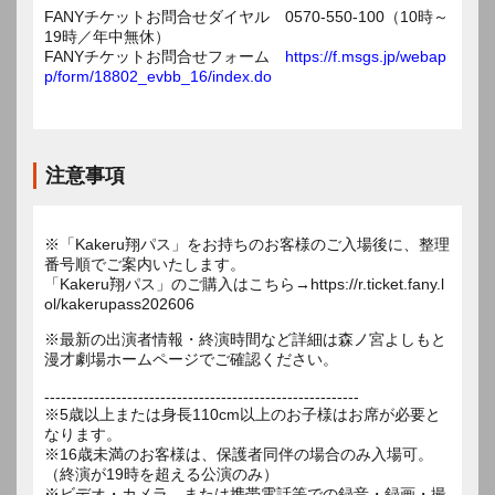
FANYチケットお問合せダイヤル 0570-550-100（10時～
19時／年中無休）
FANYチケットお問合せフォーム
https://f.msgs.jp/webap
p/form/18802_evbb_16/index.do
注意事項
※「Kakeru翔パス」をお持ちのお客様のご入場後に、整理
番号順でご案内いたします。
「Kakeru翔パス」のご購入はこちら→https://r.ticket.fany.l
ol/kakerupass202606
※最新の出演者情報・終演時間など詳細は森ノ宮よしもと
漫才劇場ホームページでご確認ください。
---------------------------------------------------------
※5歳以上または身長110cm以上のお子様はお席が必要と
なります。
※16歳未満のお客様は、保護者同伴の場合のみ入場可。
（終演が19時を超える公演のみ）
※ビデオ・カメラ、または携帯電話等での録音・録画・撮