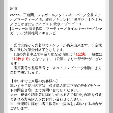
出演
cacao／三遊間／シャガール／タイムキーパー／空前メテ
オ／マーティー／清川雄司／キョンビ／彼岸花／ミケネ系
／はるかぜに告ぐ／ゲスト:軟水／ブラゴーリ
[コーナー出演者]MC：マーティー／タイムキーパー／シャ
ガール／清川雄司／キョンビ
・受付開始から先着順でチケットが購入出来ます。予定枚
数に達し次第受付終了となります。
・1回の先着申込で申込可能な公演数は『
1公演
』、枚数は
『
10枚まで
』となります。（公演により一部例外がござい
ます）
・座席番号や整理番号は、すべてコンピュータ制御により
自動で決定します。
【車いすでご来場のお客様へ】
車いすをご使用の方は、必ず購入前に下記のFANYチケッ
トお問合せ窓口までお問い合わせください。
また、視覚や聴覚等に障がいのある方で特別な配慮を必要
とされる方も購入前にお問い合わせください。
※ご来場時に障がい者手帳等のご提示をお願いする場合が
ございます。