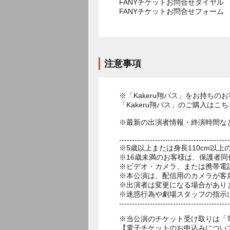
FANYチケットお問合せダイヤル 05
FANYチケットお問合せフォー
注意事項
※「Kakeru翔パス」をお持ち
「Kakeru翔パス」のご購入はこちら→https:
※最新の出演者情報・終演時間な
-------------------------------------------
※5歳以上または身長110cm以
※16歳未満のお客様は、保護者同
※ビデオ・カメラ、または携帯電
※本公演は、配信用のカメラが客
※出演者は変更になる場合があり
※迷惑行為や劇場スタッフの指示
-------------------------------------------
※当公演のチケット受け取りは「
【電子チケットのお申込みについ