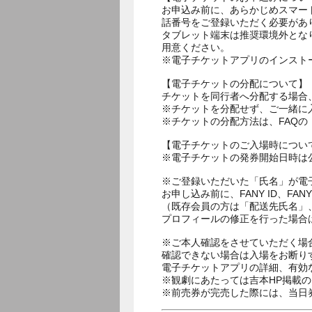
お申込み前に、あらかじめスマー
話番号をご登録いただく必要があ
タブレット端末は推奨環境外とな
用意ください。
※電子チケットアプリのインスト
【電子チケットの分配について】
チケットを同行者へ分配する場合
※チケットを分配せず、ご一緒に
※チケットの分配方法は、FAQ
【電子チケットのご入場時につい
※電子チケットの発券開始日時は公
※ご登録いただいた「氏名」が電
お申し込み前に、FANY ID、
（既存会員の方は「配送先氏名」
プロフィールの修正を行った場合
※ご本人確認をさせていただく場
確認できない場合は入場をお断り
電子チケットアプリの詳細、有効
※観劇にあたっては吉本HP掲載の
※前売券が完売した際には、当日