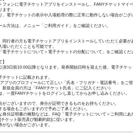
トフォンに電子チケットアプリをインストールし、FANYチケットマイ
ります。
り、電子チケットの表示や入場処理の際に正常に動作しない場合がござ
ール方法は、メニュー「ご利用ガイド」をご確認ください。
、同行者の方も電子チケットアプリをインストールしていただく必要が
入場いただくことも可能です。
の「電子チケットについて＞電子チケットの分配について」をご確認くだ
て】
演3日前10:00以降となります。発券開始日時を迎えた後、電子チケ
子チケットに記載されます。
FANYアプリのプロフィールにて正しい「氏名・フリガナ・電話番号」を
、新規会員の方は「FANYチケット氏名」にご記入ください）
は、一度FANYチケットをログインし直してからお申し込みください
合がございますので、身分が証明できるものをお持ちください。
する場合もございますので予めご了承ください。
な身分証明書の種類などは、FAQ「電子チケットについて＞ご利用にあ
[チケット販売及び観劇約款]に従います。
券がない場合がございます。