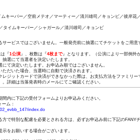
タイムキーパー／空前メテオ／マーティー／清川雄司／キョンビ／彼岸花
ー／タイムキーパー／シャガール／清川雄司／キョンビ
るサービスではございません。一般発売前に抽選にてチケットをご用意
数は『
1公演
』、枚数は『
4枚まで
』となります。（公演により一部例外
、抽選にて当選者を決定いたします。
選にて決定いたします。お申込み順ではございません。
いただいた場合、当選時に自動で決済されます。
レジットカードで決済ができなかった際は、お支払方法をファミリー
）。詳細は当落発表時のメールにてご確認ください。
期間内に下記の受付フォームよりお申込みください。
ォーム：
8802_evbb_147/index.do
る方で特別な配慮を必要とされる方は、必ずお申込み前に下記のFANY
提示をお願いする場合がございます。