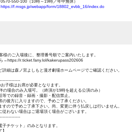
70-550-100（10時～19時／年中無休）
ム
https://f.msgs.jp/webapp/form/18802_evbb_16/index.do
のお客様のご入場後に、整理番号順でご案内いたします。
//r.ticket.fany.lol/kakerupass202606
ど詳細は森ノ宮よしもと漫才劇場ホームページでご確認ください。
--------------
上のお子様はお席が必要となります。
伴の場合のみ入場可。（終演が19時を超える公演のみ）
話等での録音・録画・撮影・配信禁止。
席の後方に入りますので、予めご了承ください。
ますので予めご了承下さい。尚、変更に伴う払戻しは行いません。
に従わない場合はご退場頂く場合がございます。
--------------
電子チケット」のみとなります。
て】