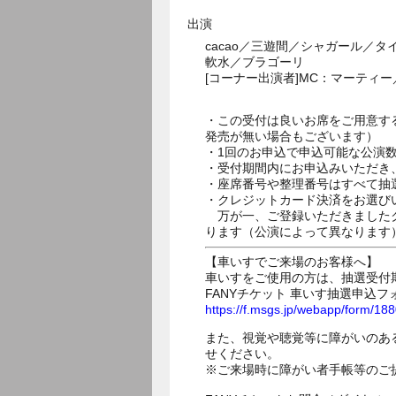
出演
cacao／三遊間／シャガール／
軟水／ブラゴーリ
[コーナー出演者]MC：マーティ
・この受付は良いお席をご用意す
発売が無い場合もございます）
・1回のお申込で申込可能な公演
・受付期間内にお申込みいただき
・座席番号や整理番号はすべて抽
・クレジットカード決済をお選び
万が一、ご登録いただきましたク
ります（公演によって異なります
【車いすでご来場のお客様へ】
車いすをご使用の方は、抽選受付
FANYチケット 車いす抽選申込フ
https://f.msgs.jp/webapp/form/1
また、視覚や聴覚等に障がいのあ
せください。
※ご来場時に障がい者手帳等のご