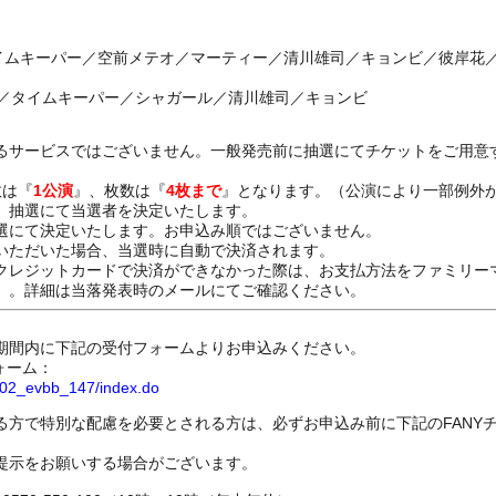
タイムキーパー／空前メテオ／マーティー／清川雄司／キョンビ／彼岸花
ー／タイムキーパー／シャガール／清川雄司／キョンビ
るサービスではございません。一般発売前に抽選にてチケットをご用意
数は『
1公演
』、枚数は『
4枚まで
』となります。（公演により一部例外
、抽選にて当選者を決定いたします。
選にて決定いたします。お申込み順ではございません。
いただいた場合、当選時に自動で決済されます。
レジットカードで決済ができなかった際は、お支払方法をファミリー
）。詳細は当落発表時のメールにてご確認ください。
期間内に下記の受付フォームよりお申込みください。
ォーム：
8802_evbb_147/index.do
る方で特別な配慮を必要とされる方は、必ずお申込み前に下記のFANY
提示をお願いする場合がございます。