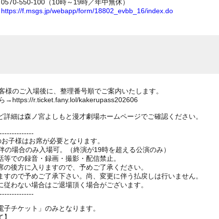
70-550-100（10時～19時／年中無休）
ム
https://f.msgs.jp/webapp/form/18802_evbb_16/index.do
のお客様のご入場後に、整理番号順でご案内いたします。
//r.ticket.fany.lol/kakerupass202606
ど詳細は森ノ宮よしもと漫才劇場ホームページでご確認ください。
--------------
上のお子様はお席が必要となります。
伴の場合のみ入場可。（終演が19時を超える公演のみ）
話等での録音・録画・撮影・配信禁止。
席の後方に入りますので、予めご了承ください。
ますので予めご了承下さい。尚、変更に伴う払戻しは行いません。
に従わない場合はご退場頂く場合がございます。
--------------
電子チケット」のみとなります。
て】