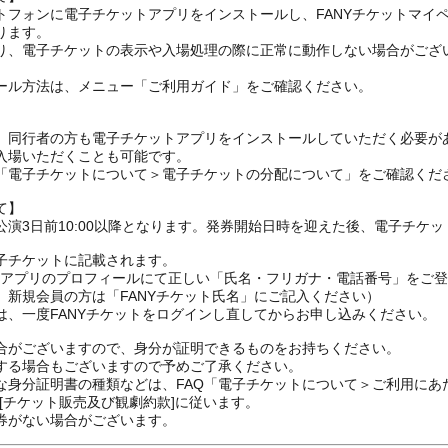
トフォンに電子チケットアプリをインストールし、FANYチケットマイ
ります。
り、電子チケットの表示や入場処理の際に正常に動作しない場合がござ
ール方法は、メニュー「ご利用ガイド」をご確認ください。
、同行者の方も電子チケットアプリをインストールしていただく必要が
入場いただくことも可能です。
の「電子チケットについて＞電子チケットの分配について」をご確認くだ
て】
演3日前10:00以降となります。発券開始日時を迎えた後、電子チケ
子チケットに記載されます。
FANYアプリのプロフィールにて正しい「氏名・フリガナ・電話番号」を
、新規会員の方は「FANYチケット氏名」にご記入ください）
は、一度FANYチケットをログインし直してからお申し込みください
合がございますので、身分が証明できるものをお持ちください。
する場合もございますので予めご了承ください。
な身分証明書の種類などは、FAQ「電子チケットについて＞ご利用にあ
[チケット販売及び観劇約款]に従います。
券がない場合がございます。