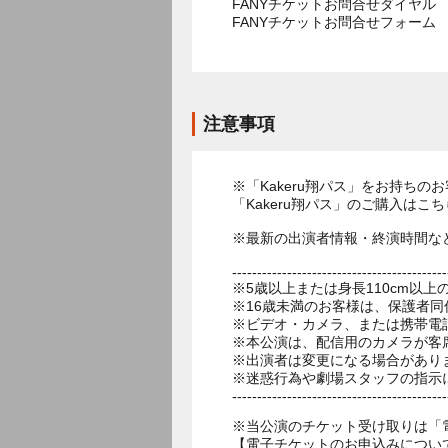
FANYチケットお問合せダイヤル 05
FANYチケットお問合せフォー
注意事項
※「Kakeru翔パス」をお持ち
「Kakeru翔パス」のご購入はこちら→https:
※最新の出演者情報・終演時間な
-------------------------------------------
※5歳以上または身長110cm以
※16歳未満のお客様は、保護者同
※ビデオ・カメラ、または携帯電
※本公演は、配信用のカメラが客
※出演者は変更になる場合があり
※迷惑行為や劇場スタッフの指示
-------------------------------------------
※当公演のチケット受け取りは「
【電子チケットのお申込みについ