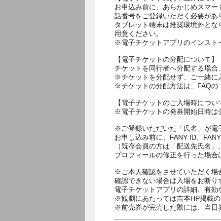
お申込み前に、あらかじめスマー
話番号をご登録いただく必要があ
タブレット端末は推奨環境外とな
用意ください。
※電子チケットアプリのインスト
【電子チケットの分配について】
チケットを同行者へ分配する場合
※チケットを分配せず、ご一緒に
※チケットの分配方法は、FAQ
【電子チケットのご入場時につい
※電子チケットの発券開始日時は公
※ご登録いただいた「氏名」が電
お申し込み前に、FANY ID、
（既存会員の方は「配送先氏名」
プロフィールの修正を行った場合
※ご本人確認をさせていただく場
確認できない場合は入場をお断り
電子チケットアプリの詳細、有効
※観劇にあたっては吉本HP掲載の
※前売券が完売した際には、当日