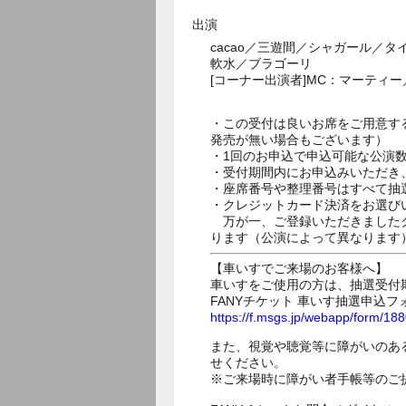
出演
cacao／三遊間／シャガール／
軟水／ブラゴーリ
[コーナー出演者]MC：マーティ
・この受付は良いお席をご用意す
発売が無い場合もございます）
・1回のお申込で申込可能な公演
・受付期間内にお申込みいただき
・座席番号や整理番号はすべて抽
・クレジットカード決済をお選び
万が一、ご登録いただきましたク
ります（公演によって異なります
【車いすでご来場のお客様へ】
車いすをご使用の方は、抽選受付
FANYチケット 車いす抽選申込フ
https://f.msgs.jp/webapp/form/1
また、視覚や聴覚等に障がいのあ
せください。
※ご来場時に障がい者手帳等のご