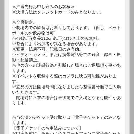
≪抽選先行お申し込みのお客様≫
※決済方法はクレジットカードのみとなります。
※全席指定。
※劇場内での飲食はお断りしております。（但し、ペット
ボトルのお飲み物は可）
※4歳以下(身長110cm以下)はひざ上のみ無料。
※都合により出演者が異なる場合があります。
※変更・払戻不可。記載日のみ有効。
※ビデオ・カメラ、または携帯電話等での録音・録画・撮
影・配信禁止。
※他の方への迷惑行為と判断した場合はご退場頂く事があ
ります。
※イベントを収録する際はカメラに映る可能性がありま
す。
※立見の方は開場時間になりましたら整理番号順でご入場
いただきます。
開場時に不在の場合は最後尾でご入場となる可能性があ
ります。
※当公演のチケット受け取りは「電子チケット」のみとな
ります。
【電子チケットのお申込みについて】
お申込み前に、あらかじめスマートフォンに電子チケット