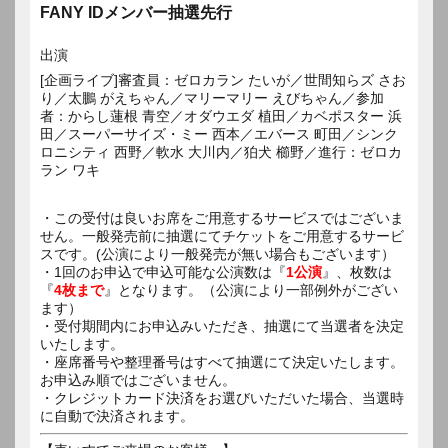
FANY IDメンバー抽選先行
出演
[企画ライブ]審査員：ゼロカラン たいが／世間知らズ さお
り／太鵬 がえちゃん／マリーマリー えびちゃん／参加
者：からし蓮根 青空／オダウエダ 植田／カベポスター 浜
田／スーパーサイズ・ミー 西本／エバース 町田／シンク
ロニシティ 西野／軟水 大川内／狛犬 櫛野／進行：ゼロカ
ラン ワキ
・この受付は良いお席をご用意するサービスではございま
せん。一般発売前に抽選にてチケットをご用意するサービ
スです。(公演により一般発売が無い場合もございます）
・1回のお申込で申込可能な公演数は『
1公演
』、枚数は
『
4枚まで
』となります。（公演により一部例外がござい
ます）
・受付期間内にお申込みいただき、抽選にて当選者を決定
いたします。
・座席番号や整理番号はすべて抽選にて決定いたします。
お申込み順ではございません。
・クレジットカード決済をお選びいただいた場合、当選時
に自動で決済されます。