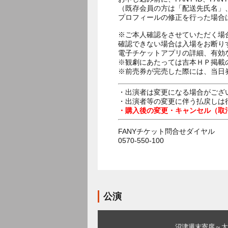
（既存会員の方は「配送先氏名」
プロフィールの修正を行った場合
※ご本人確認をさせていただく場
確認できない場合は入場をお断り
電子チケットアプリの詳細、有効
※観劇にあたっては吉本ＨＰ掲載の
※前売券が完売した際には、当日
・出演者は変更になる場合がござ
・出演者等の変更に伴う払戻しは
・購入後の変更・キャンセル（取
FANYチケット問合せダイヤル
0570-550-100
公演
沼津週末寄席～太