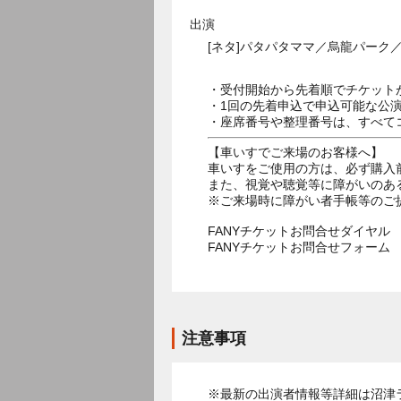
出演
[ネタ]パタパタママ／烏龍パーク
・受付開始から先着順でチケット
・1回の先着申込で申込可能な公
・座席番号や整理番号は、すべて
【車いすでご来場のお客様へ】
車いすをご使用の方は、必ず購入
また、視覚や聴覚等に障がいのあ
※ご来場時に障がい者手帳等のご
FANYチケットお問合せダイヤル 05
FANYチケットお問合せフォー
注意事項
※最新の出演者情報等詳細は沼津