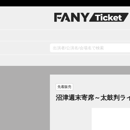
先着販売
沼津週末寄席～太鼓判ラ