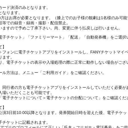
カード決済のみとなります。
となります。
上の方はお席が必要となります。（膝上でのお子様の観劇は1名様のみ可能
話等での録音・録画・撮影・配信禁止。
電子チケット」「ファミリーマート」「配送」「自動発券機」をご選択
て】
トフォンに電子チケットアプリをインストールし、FANYチケットマイ
ります。
り、電子チケットの表示や入場処理の際に正常に動作しない場合がござ
ール方法は、メニュー「ご利用ガイド」をご確認ください。
、同行者の方も電子チケットアプリをインストールしていただく必要が
入場いただくことも可能です。
の「電子チケットについて＞電子チケットの分配について」をご確認くだ
て】
演3日前10:00以降となります。発券開始日時を迎えた後、電子チケ
子チケットに記載されます。
FANYアプリのプロフィールにて正しい「氏名・フリガナ・電話番号」を