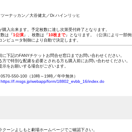
／ツーナッカン／大谷健太／Dr.ハインリッヒ
が購入出来ます。予定枚数に達し次第受付終了となります。
演数は『
1公演
』、枚数は『
10枚まで
』となります。（公演により一部例
コンピュータ制御により自動で決定します。
前に下記のFANYチケットお問合せ窓口までお問い合わせください。
る方で特別な配慮を必要とされる方も購入前にお問い合わせください。
提示をお願いする場合がございます。
70-550-100（10時～19時／年中無休）
ム
https://f.msgs.jp/webapp/form/18802_evbb_16/index.do
ラクーンよしもと劇場ホームページでご確認下さい。