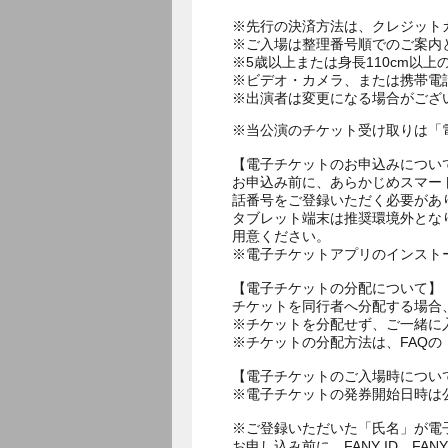
※先行の決済方法は、クレジット
※ご入場は整理番号順でのご案内
※5歳以上または身長110cm以
※ビデオ・カメラ、または携帯電
※当公演のチケット受け取りは「
【電子チケットのお申込みについ
お申込み前に、あらかじめスマー
話番号をご登録いただく必要があ
タブレット端末は推奨環境外とな
用意ください。
※電子チケットアプリのインスト
【電子チケットの分配について】
チケットを同行者へ分配する場合
※チケットを分配せず、ご一緒に
※チケットの分配方法は、FAQ
【電子チケットのご入場時につい
※電子チケットの発券開始日時は公
※ご登録いただいた「氏名」が電
お申し込み前に、FANY ID、