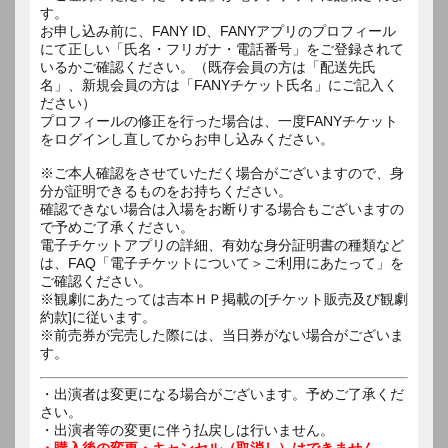
す。
お申し込み前に、FANY ID、FANYアプリのプロフィール
にて正しい「氏名・フリガナ・電話番号」をご登録されて
いるかご確認ください。（既存会員の方は「配送先氏
名」、新規会員の方は「FANYチケット氏名」にご記入く
ださい）
プロフィールの修正を行った場合は、一度FANYチケット
をログインし直してからお申し込みください。
※ご本人確認をさせていただく場合がございますので、身
分が証明できるものをお持ちください。
確認できない場合は入場をお断りする場合もございますの
で予めご了承ください。
電子チケットアプリの詳細、有効な身分証明書の種類など
は、FAQ「電子チケットについて＞ご利用にあたって」を
ご確認ください。
※観劇にあたっては吉本ＨＰ掲載の[チケット販売及び観劇
約款]に従います。
※前売券が完売した際には、当日券がない場合がございま
す。
・出演者は変更になる場合がございます。予めご了承くだ
さい。
・出演者等の変更に伴う払戻しは行いません。
・購入後の変更・キャンセル（取消し）はできません。