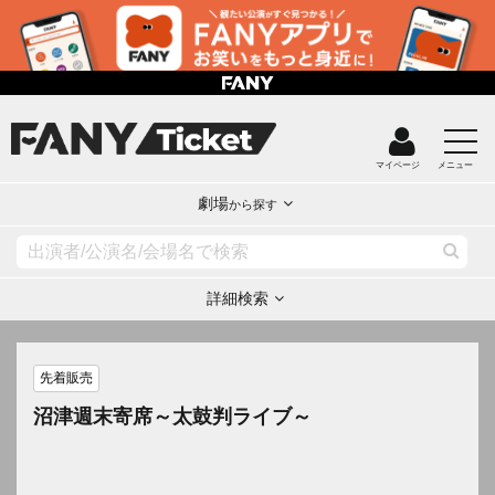
マイページ
メニュー
劇場
から探す
詳細検索
先着販売
沼津週末寄席～太鼓判ライブ～