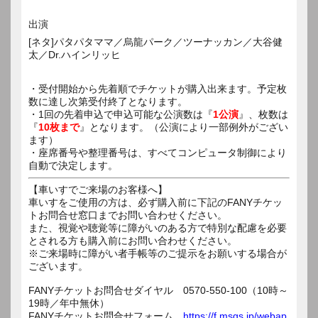
出演
[ネタ]パタパタママ／烏龍パーク／ツーナッカン／大谷健
太／Dr.ハインリッヒ
・受付開始から先着順でチケットが購入出来ます。予定枚
数に達し次第受付終了となります。
・1回の先着申込で申込可能な公演数は『
1公演
』、枚数は
『
10枚まで
』となります。（公演により一部例外がござい
ます）
・座席番号や整理番号は、すべてコンピュータ制御により
自動で決定します。
【車いすでご来場のお客様へ】
車いすをご使用の方は、必ず購入前に下記のFANYチケッ
トお問合せ窓口までお問い合わせください。
また、視覚や聴覚等に障がいのある方で特別な配慮を必要
とされる方も購入前にお問い合わせください。
※ご来場時に障がい者手帳等のご提示をお願いする場合が
ございます。
FANYチケットお問合せダイヤル 0570-550-100（10時～
19時／年中無休）
FANYチケットお問合せフォーム
https://f.msgs.jp/webap