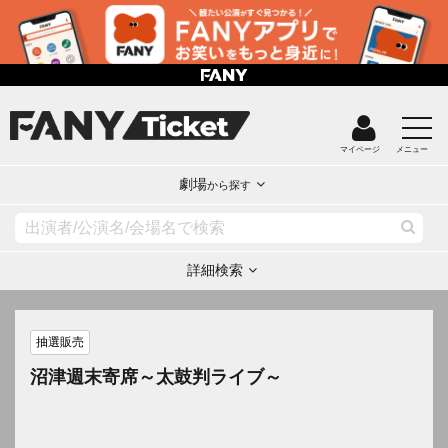
マイページ
メニュー
劇場
から探す
詳細検索
抽選販売
沼津週末寄席～太鼓判ライブ～