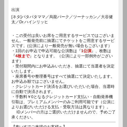
出演
[ネタ]パタパタママ／烏龍パーク／ツーナッカン／大谷健
太／Dr.ハインリッヒ
・この受付は良いお席をご用意するサービスではございま
せん。一般発売前に抽選にてチケットをご用意するサービ
スです。(公演により一般発売が無い場合もございます）
・1回のお申込で申込可能な公演数は『
1公演
』、枚数は
『
4枚まで
』となります。（公演により一部例外がござい
ます）
・受付期間内にお申込みいただき、抽選にて当選者を決定
いたします。
・座席番号や整理番号はすべて抽選にて決定いたします。
お申込み順ではございません。
・クレジットカード決済をお選びいただいた場合、当選時
に自動で決済されます。
・手数料￥0となるクレジットカード支払い・自動発券機
引取は、プレミアムメンバーのみご利用可能です（公演に
よりお選びいただける支払・受取方法は異なります）。
IDメンバーの方はご選択いただけませんので、予めご了
承ください。
【車いすでご来場のお客様へ】