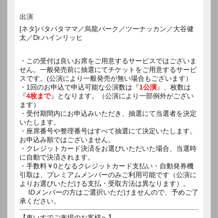
出演
[ネタ]パタパタママ／烏龍パーク／ツーナッカン／大谷健
太／Dr.ハインリッヒ
・この受付は良いお席をご用意するサービスではございま
せん。一般発売前に抽選にてチケットをご用意するサービ
スです。(公演により一般発売が無い場合もございます）
・1回のお申込で申込可能な公演数は『
1公演
』、枚数は
『
4枚まで
』となります。（公演により一部例外がござい
ます）
・受付期間内にお申込みいただき、抽選にて当選者を決定
いたします。
・座席番号や整理番号はすべて抽選にて決定いたします。
お申込み順ではございません。
・クレジットカード決済をお選びいただいた場合、当選時
に自動で決済されます。
・手数料￥0となるクレジットカード支払い・自動発券機
引取は、プレミアムメンバーのみご利用可能です（公演に
よりお選びいただける支払・受取方法は異なります）。
IDメンバーの方はご選択いただけませんので、予めご了
承ください。
【車いすでご来場のお客様へ】