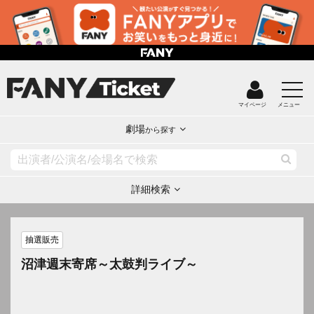
マイページ
メニュー
劇場
から探す
詳細検索
抽選販売
沼津週末寄席～太鼓判ライブ～