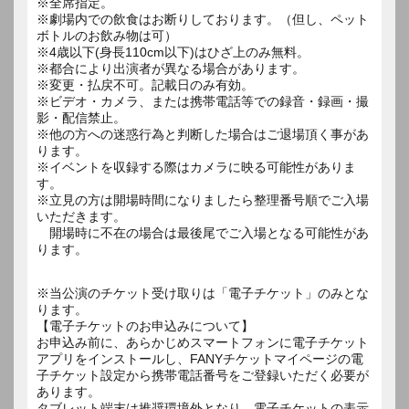
※全席指定。
※劇場内での飲食はお断りしております。（但し、ペット
ボトルのお飲み物は可）
※4歳以下(身長110cm以下)はひざ上のみ無料。
※都合により出演者が異なる場合があります。
※変更・払戻不可。記載日のみ有効。
※ビデオ・カメラ、または携帯電話等での録音・録画・撮
影・配信禁止。
※他の方への迷惑行為と判断した場合はご退場頂く事があ
ります。
※イベントを収録する際はカメラに映る可能性がありま
す。
※立見の方は開場時間になりましたら整理番号順でご入場
いただきます。
開場時に不在の場合は最後尾でご入場となる可能性があ
ります。
※当公演のチケット受け取りは「電子チケット」のみとな
ります。
【電子チケットのお申込みについて】
お申込み前に、あらかじめスマートフォンに電子チケット
アプリをインストールし、FANYチケットマイページの電
子チケット設定から携帯電話番号をご登録いただく必要が
あります。
タブレット端末は推奨環境外となり、電子チケットの表示