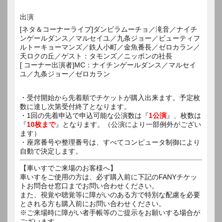
出演
[ネタ＆コーナーライブ]ダンビラムーチョ／滝音／ナイチ
ンゲールダンス／マルセイユ／九条ジョー／ビューティフ
ルトーキョーマンズ／鉄人小町／金魚番長／ゼロカラン／
天ロクの丘／ゲスト：タモンズ／ニッポンの社長
[ コーナー出演者]MC：ナイチンゲールダンス／マルセイ
ユ／九条ジョー／ゼロカラン
・受付開始から先着順でチケットが購入出来ます。予定枚
数に達し次第受付終了となります。
・1回の先着申込で申込可能な公演数は『
1公演
』、枚数は
『
10枚まで
』となります。（公演により一部例外がござい
ます）
・座席番号や整理番号は、すべてコンピュータ制御により
自動で決定します。
【車いすでご来場のお客様へ】
車いすをご使用の方は、必ず購入前に下記のFANYチケッ
トお問合せ窓口までお問い合わせください。
また、視覚や聴覚等に障がいのある方で特別な配慮を必要
とされる方も購入前にお問い合わせください。
※ご来場時に障がい者手帳等のご提示をお願いする場合が
ございます。