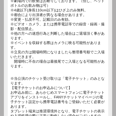
※劇場内での飲食はお断りしております。（但し、ペット
ボトルのお飲み物は可）
※4歳以下(身長110cm以下)はひざ上のみ無料。
※都合により出演者が異なる場合があります。
※変更・払戻不可。記載日のみ有効。
※ビデオ・カメラ、または携帯電話等での録音・録画・撮
影・配信禁止。
※他の方への迷惑行為と判断した場合はご退場頂く事があ
ります。
※イベントを収録する際はカメラに映る可能性がありま
す。
※立見の方は開場時間になりましたら整理番号順でご入場
いただきます。
開場時に不在の場合は最後尾でご入場となる可能性があ
ります。
※当公演のチケット受け取りは「電子チケット」のみとな
ります。
【電子チケットのお申込みについて】
お申込み前に、あらかじめスマートフォンに電子チケット
アプリをインストールし、FANYチケットマイページの電
子チケット設定から携帯電話番号をご登録いただく必要が
あります。
タブレット端末は推奨環境外となり、電子チケットの表示
や入場処理の際に正常に動作しない場合がございますの