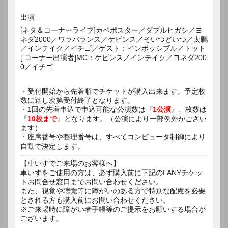
出演
[ネタ＆コーナーライブ]カベポスター／ダブルヒガシ／ヨ
ネダ2000／ワラバランス／ケビンス／そいつどいつ／太鵬
／インテイク／イチゴ／ゲスト：インポッシブル／トット
[ コーナー出演者]MC：ケビンス／インテイク／ヨネダ200
0／イチゴ
・受付開始から先着順でチケットが購入出来ます。予定枚
数に達し次第受付終了となります。
・1回の先着申込で申込可能な公演数は『
1公演
』、枚数は
『
10枚まで
』となります。（公演により一部例外がござい
ます）
・座席番号や整理番号は、すべてコンピュータ制御により
自動で決定します。
【車いすでご来場のお客様へ】
車いすをご使用の方は、必ず購入前に下記のFANYチケッ
トお問合せ窓口までお問い合わせください。
また、視覚や聴覚等に障がいのある方で特別な配慮を必要
とされる方も購入前にお問い合わせください。
※ご来場時に障がい者手帳等のご提示をお願いする場合が
ございます。