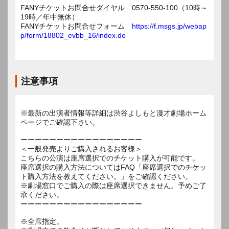
FANYチケットお問合せダイヤル 0570-550-100（10時～
19時／年中無休）
FANYチケットお問合せフォーム
https://f.msgs.jp/webap
p/form/18802_evbb_16/index.do
注意事項
※最新の出演者情報等詳細は渋谷よしもと漫才劇場ホーム
ページでご確認下さい。
ーーーーーーーーーーーーーーーーー
＜一般発売よりご購入されるお客様＞
こちらの公演は座席選択でのチケット購入が可能です。
座席選択の購入方法についてはFAQ「座席選択でのチケッ
ト購入方法を教えてください。」をご確認ください。
※劇場窓口でご購入の際は座席選択できません。予めご了
承ください。
ーーーーーーーーーーーーーーーーー
※全席指定。