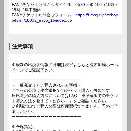
FANYチケットお問合せダイヤル 0570-550-100（10時～
19時／年中無休）
FANYチケットお問合せフォーム
https://f.msgs.jp/webap
p/form/18802_evbb_16/index.do
注意事項
※最新の出演者情報等詳細は渋谷よしもと漫才劇場ホーム
ページでご確認下さい。
ーーーーーーーーーーーーーーーーー
＜一般発売よりご購入されるお客様＞
こちらの公演は座席選択でのチケット購入が可能です。
座席選択の購入方法についてはFAQ「座席選択でのチケッ
ト購入方法を教えてください。」をご確認ください。
※劇場窓口でご購入の際は座席選択できません。予めご了
承ください。
ーーーーーーーーーーーーーーーーー
※全席指定。