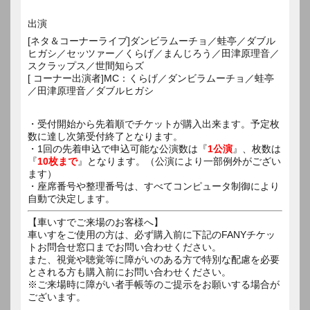
出演
[ネタ＆コーナーライブ]ダンビラムーチョ／蛙亭／ダブル
ヒガシ／セッツァー／くらげ／まんじろう／田津原理音／
スクラップス／世間知らズ
[ コーナー出演者]MC：くらげ／ダンビラムーチョ／蛙亭
／田津原理音／ダブルヒガシ
・受付開始から先着順でチケットが購入出来ます。予定枚
数に達し次第受付終了となります。
・1回の先着申込で申込可能な公演数は『
1公演
』、枚数は
『
10枚まで
』となります。（公演により一部例外がござい
ます）
・座席番号や整理番号は、すべてコンピュータ制御により
自動で決定します。
【車いすでご来場のお客様へ】
車いすをご使用の方は、必ず購入前に下記のFANYチケッ
トお問合せ窓口までお問い合わせください。
また、視覚や聴覚等に障がいのある方で特別な配慮を必要
とされる方も購入前にお問い合わせください。
※ご来場時に障がい者手帳等のご提示をお願いする場合が
ございます。