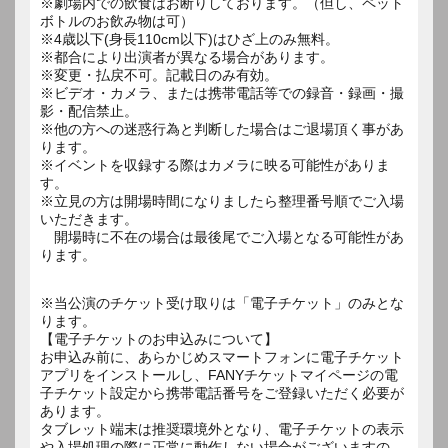
※劇場内での飲食はお断りしております。（但し、ペット
ボトルのお飲み物は可）
※4歳以下(身長110cm以下)はひざ上のみ無料。
※都合により出演者が異なる場合があります。
※変更・払戻不可。記載日のみ有効。
※ビデオ・カメラ、または携帯電話等での録音・録画・撮
影・配信禁止。
※他の方への迷惑行為と判断した場合はご退場頂く事があ
ります。
※イベントを収録する際はカメラに映る可能性がありま
す。
※立見の方は開場時間になりましたら整理番号順でご入場
いただきます。
開場時に不在の場合は最後尾でご入場となる可能性があ
ります。
※当公演のチケット受け取りは「電子チケット」のみとな
ります。
【電子チケットのお申込みについて】
お申込み前に、あらかじめスマートフォンに電子チケット
アプリをインストールし、FANYチケットマイページの電
子チケット設定から携帯電話番号をご登録いただく必要が
あります。
タブレット端末は推奨環境外となり、電子チケットの表示
や入場処理の際に正常に動作しない場合がございますの