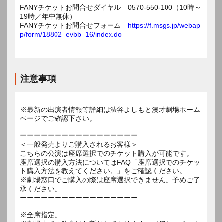
FANYチケットお問合せダイヤル 0570-550-100（10時～
19時／年中無休）
FANYチケットお問合せフォーム
https://f.msgs.jp/webap
p/form/18802_evbb_16/index.do
注意事項
※最新の出演者情報等詳細は渋谷よしもと漫才劇場ホーム
ページでご確認下さい。
ーーーーーーーーーーーーーーーーー
＜一般発売よりご購入されるお客様＞
こちらの公演は座席選択でのチケット購入が可能です。
座席選択の購入方法についてはFAQ「座席選択でのチケッ
ト購入方法を教えてください。」をご確認ください。
※劇場窓口でご購入の際は座席選択できません。予めご了
承ください。
ーーーーーーーーーーーーーーーーー
※全席指定。