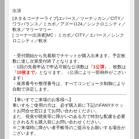
出演
[ネタ＆コーナーライブ]エバース／ツーナッカン／CITY／
ワラバランス／ミカボ／アズーロ24／シンクロニシティ／
軟水／マリーマリー
[ コーナー出演者]MC：ミカボ／CITY／エバース／シンク
ロニシティ／軟水
・受付開始から先着順でチケットが購入出来ます。予定枚
数に達し次第受付終了となります。
・1回の先着申込で申込可能な公演数は『
1公演
』、枚数は
『
10枚まで
』となります。（公演により一部例外がござい
ます）
・座席番号や整理番号は、すべてコンピュータ制御により
自動で決定します。
【車いすでご来場のお客様へ】
車いすをご使用の方は、必ず購入前に下記のFANYチケッ
トお問合せ窓口までお問い合わせください。
また、視覚や聴覚等に障がいのある方で特別な配慮を必要
とされる方も購入前にお問い合わせください。
※ご来場時に障がい者手帳等のご提示をお願いする場合が
ございます。