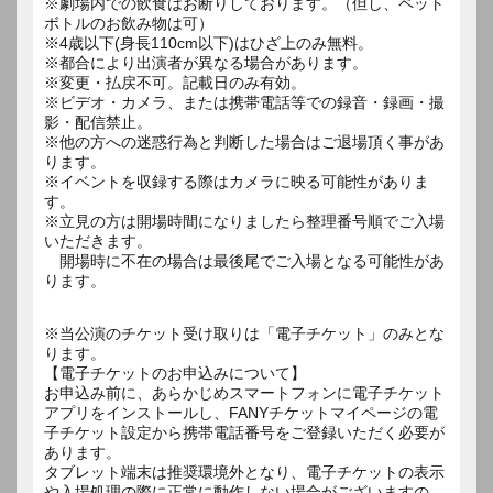
※劇場内での飲食はお断りしております。（但し、ペット
ボトルのお飲み物は可）
※4歳以下(身長110cm以下)はひざ上のみ無料。
※都合により出演者が異なる場合があります。
※変更・払戻不可。記載日のみ有効。
※ビデオ・カメラ、または携帯電話等での録音・録画・撮
影・配信禁止。
※他の方への迷惑行為と判断した場合はご退場頂く事があ
ります。
※イベントを収録する際はカメラに映る可能性がありま
す。
※立見の方は開場時間になりましたら整理番号順でご入場
いただきます。
開場時に不在の場合は最後尾でご入場となる可能性があ
ります。
※当公演のチケット受け取りは「電子チケット」のみとな
ります。
【電子チケットのお申込みについて】
お申込み前に、あらかじめスマートフォンに電子チケット
アプリをインストールし、FANYチケットマイページの電
子チケット設定から携帯電話番号をご登録いただく必要が
あります。
タブレット端末は推奨環境外となり、電子チケットの表示
や入場処理の際に正常に動作しない場合がございますの