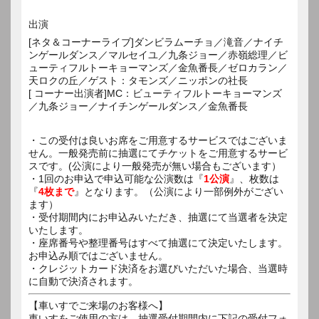
出演
[ネタ＆コーナーライブ]ダンビラムーチョ／滝音／ナイチ
ンゲールダンス／マルセイユ／九条ジョー／赤嶺総理／ビ
ューティフルトーキョーマンズ／金魚番長／ゼロカラン／
天ロクの丘／ゲスト：タモンズ／ニッポンの社長
[ コーナー出演者]MC：ビューティフルトーキョーマンズ
／九条ジョー／ナイチンゲールダンス／金魚番長
・この受付は良いお席をご用意するサービスではございま
せん。一般発売前に抽選にてチケットをご用意するサービ
スです。(公演により一般発売が無い場合もございます）
・1回のお申込で申込可能な公演数は『
1公演
』、枚数は
『
4枚まで
』となります。（公演により一部例外がござい
ます）
・受付期間内にお申込みいただき、抽選にて当選者を決定
いたします。
・座席番号や整理番号はすべて抽選にて決定いたします。
お申込み順ではございません。
・クレジットカード決済をお選びいただいた場合、当選時
に自動で決済されます。
【車いすでご来場のお客様へ】
車いすをご使用の方は、抽選受付期間内に下記の受付フォ