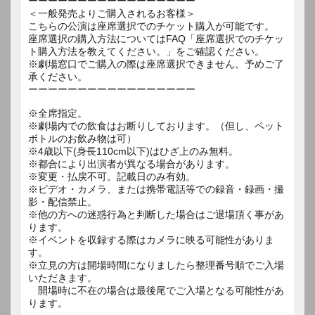
ーーーーーーーーーーーーーーーーー
＜一般発売よりご購入されるお客様＞
こちらの公演は座席選択でのチケット購入が可能です。
座席選択の購入方法についてはFAQ「座席選択でのチケッ
ト購入方法を教えてください。」をご確認ください。
※劇場窓口でご購入の際は座席選択できません。予めご了
承ください。
ーーーーーーーーーーーーーーーーー
※全席指定。
※劇場内での飲食はお断りしております。（但し、ペット
ボトルのお飲み物は可）
※4歳以下(身長110cm以下)はひざ上のみ無料。
※都合により出演者が異なる場合があります。
※変更・払戻不可。記載日のみ有効。
※ビデオ・カメラ、または携帯電話等での録音・録画・撮
影・配信禁止。
※他の方への迷惑行為と判断した場合はご退場頂く事があ
ります。
※イベントを収録する際はカメラに映る可能性がありま
す。
※立見の方は開場時間になりましたら整理番号順でご入場
いただきます。
開場時に不在の場合は最後尾でご入場となる可能性があ
ります。