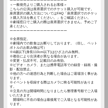
ーーーーーーーーーーーーーーーーー
＜一般発売よりご購入されるお客様＞
こちらの公演は座席選択でのチケット購入が可能です。
座席選択の購入方法についてはFAQ「座席選択でのチケッ
ト購入方法を教えてください。」をご確認ください。
※劇場窓口でご購入の際は座席選択できません。予めご了
承ください。
ーーーーーーーーーーーーーーーーー
※全席指定。
※劇場内での飲食はお断りしております。（但し、ペット
ボトルのお飲み物は可）
※4歳以下(身長110cm以下)はひざ上のみ無料。
※都合により出演者が異なる場合があります。
※変更・払戻不可。記載日のみ有効。
※ビデオ・カメラ、または携帯電話等での録音・録画・撮
影・配信禁止。
※他の方への迷惑行為と判断した場合はご退場頂く事があ
ります。
※イベントを収録する際はカメラに映る可能性がありま
す。
※立見の方は開場時間になりましたら整理番号順でご入場
いただきます。
開場時に不在の場合は最後尾でご入場となる可能性があ
ります。