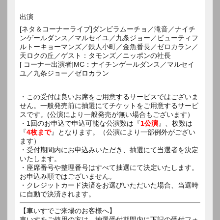
出演
[ネタ＆コーナーライブ]ダンビラムーチョ／滝音／ナイチ
ンゲールダンス／マルセイユ／九条ジョー／ビューティフ
ルトーキョーマンズ／鉄人小町／金魚番長／ゼロカラン／
天ロクの丘／ゲスト：タモンズ／ニッポンの社長
[ コーナー出演者]MC：ナイチンゲールダンス／マルセイ
ユ／九条ジョー／ゼロカラン
・この受付は良いお席をご用意するサービスではございま
せん。一般発売前に抽選にてチケットをご用意するサービ
スです。(公演により一般発売が無い場合もございます）
・1回のお申込で申込可能な公演数は『
1公演
』、枚数は
『
4枚まで
』となります。（公演により一部例外がござい
ます）
・受付期間内にお申込みいただき、抽選にて当選者を決定
いたします。
・座席番号や整理番号はすべて抽選にて決定いたします。
お申込み順ではございません。
・クレジットカード決済をお選びいただいた場合、当選時
に自動で決済されます。
【車いすでご来場のお客様へ】
車いすをご使用の方は、抽選受付期間内に下記の受付フォ