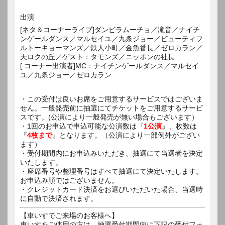
出演
[ネタ＆コーナーライブ]ダンビラムーチョ／滝音／ナイチ
ンゲールダンス／マルセイユ／九条ジョー／ビューティフ
ルトーキョーマンズ／鉄人小町／金魚番長／ゼロカラン／
天ロクの丘／ゲスト：タモンズ／ニッポンの社長
[ コーナー出演者]MC：ナイチンゲールダンス／マルセイ
ユ／九条ジョー／ゼロカラン
・この受付は良いお席をご用意するサービスではございま
せん。一般発売前に抽選にてチケットをご用意するサービ
スです。(公演により一般発売が無い場合もございます）
・1回のお申込で申込可能な公演数は『
1公演
』、枚数は
『
4枚まで
』となります。（公演により一部例外がござい
ます）
・受付期間内にお申込みいただき、抽選にて当選者を決定
いたします。
・座席番号や整理番号はすべて抽選にて決定いたします。
お申込み順ではございません。
・クレジットカード決済をお選びいただいた場合、当選時
に自動で決済されます。
【車いすでご来場のお客様へ】
車いすをご使用の方は、抽選受付期間内に下記の受付フォ