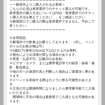
ーーーーーーーーーーーーーーーーー
＜一般発売よりご購入されるお客様＞
こちらの公演は座席選択でのチケット購入が可能です。
座席選択の購入方法についてはFAQ「座席選択でのチケッ
ト購入方法を教えてください。」をご確認ください。
※劇場窓口でご購入の際は座席選択できません。予めご了
承ください。
ーーーーーーーーーーーーーーーーー
※全席指定。
※劇場内での飲食はお断りしております。（但し、ペット
ボトルのお飲み物は可）
※4歳以下(身長110cm以下)はひざ上のみ無料。
※都合により出演者が異なる場合があります。
※変更・払戻不可。記載日のみ有効。
※ビデオ・カメラ、または携帯電話等での録音・録画・撮
影・配信禁止。
※他の方への迷惑行為と判断した場合はご退場頂く事があ
ります。
※イベントを収録する際はカメラに映る可能性がありま
す。
※立見の方は開場時間になりましたら整理番号順でご入場
いただきます。
開場時に不在の場合は最後尾でご入場となる可能性があ
ります。