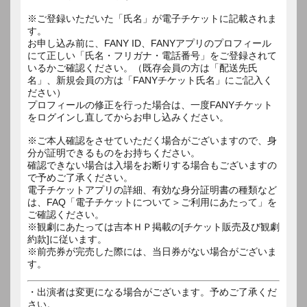
※ご登録いただいた「氏名」が電子チケットに記載されま
す。
お申し込み前に、FANY ID、FANYアプリのプロフィール
にて正しい「氏名・フリガナ・電話番号」をご登録されて
いるかご確認ください。（既存会員の方は「配送先氏
名」、新規会員の方は「FANYチケット氏名」にご記入く
ださい）
プロフィールの修正を行った場合は、一度FANYチケット
をログインし直してからお申し込みください。
※ご本人確認をさせていただく場合がございますので、身
分が証明できるものをお持ちください。
確認できない場合は入場をお断りする場合もございますの
で予めご了承ください。
電子チケットアプリの詳細、有効な身分証明書の種類など
は、FAQ「電子チケットについて＞ご利用にあたって」を
ご確認ください。
※観劇にあたっては吉本ＨＰ掲載の[チケット販売及び観劇
約款]に従います。
※前売券が完売した際には、当日券がない場合がございま
す。
・出演者は変更になる場合がございます。予めご了承くだ
さい。