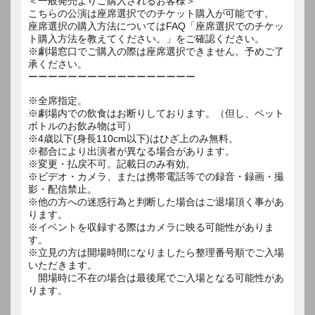
＜一般発売よりご購入されるお客様＞
こちらの公演は座席選択でのチケット購入が可能です。
座席選択の購入方法についてはFAQ「座席選択でのチケッ
ト購入方法を教えてください。」をご確認ください。
※劇場窓口でご購入の際は座席選択できません。予めご了
承ください。
ーーーーーーーーーーーーーーーーー
※全席指定。
※劇場内での飲食はお断りしております。（但し、ペット
ボトルのお飲み物は可）
※4歳以下(身長110cm以下)はひざ上のみ無料。
※都合により出演者が異なる場合があります。
※変更・払戻不可。記載日のみ有効。
※ビデオ・カメラ、または携帯電話等での録音・録画・撮
影・配信禁止。
※他の方への迷惑行為と判断した場合はご退場頂く事があ
ります。
※イベントを収録する際はカメラに映る可能性がありま
す。
※立見の方は開場時間になりましたら整理番号順でご入場
いただきます。
開場時に不在の場合は最後尾でご入場となる可能性があ
ります。