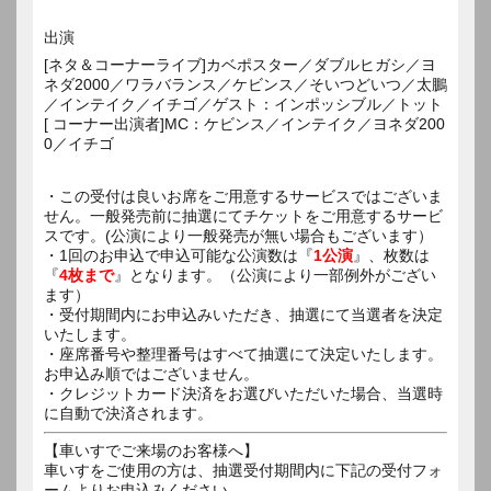
出演
[ネタ＆コーナーライブ]カベポスター／ダブルヒガシ／ヨ
ネダ2000／ワラバランス／ケビンス／そいつどいつ／太鵬
／インテイク／イチゴ／ゲスト：インポッシブル／トット
[ コーナー出演者]MC：ケビンス／インテイク／ヨネダ200
0／イチゴ
・この受付は良いお席をご用意するサービスではございま
せん。一般発売前に抽選にてチケットをご用意するサービ
スです。(公演により一般発売が無い場合もございます）
・1回のお申込で申込可能な公演数は『
1公演
』、枚数は
『
4枚まで
』となります。（公演により一部例外がござい
ます）
・受付期間内にお申込みいただき、抽選にて当選者を決定
いたします。
・座席番号や整理番号はすべて抽選にて決定いたします。
お申込み順ではございません。
・クレジットカード決済をお選びいただいた場合、当選時
に自動で決済されます。
【車いすでご来場のお客様へ】
車いすをご使用の方は、抽選受付期間内に下記の受付フォ
ームよりお申込みください。