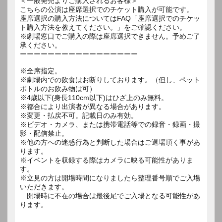
＜一般発売よりご購入されるお客様＞
こちらの公演は座席選択でのチケット購入が可能です。
座席選択の購入方法についてはFAQ「座席選択でのチケッ
ト購入方法を教えてください。」をご確認ください。
※劇場窓口でご購入の際は座席選択できません。予めご了
承ください。
ーーーーーーーーーーーーーーーーー
※全席指定。
※劇場内での飲食はお断りしております。（但し、ペット
ボトルのお飲み物は可）
※4歳以下(身長110cm以下)はひざ上のみ無料。
※都合により出演者が異なる場合があります。
※変更・払戻不可。記載日のみ有効。
※ビデオ・カメラ、または携帯電話等での録音・録画・撮
影・配信禁止。
※他の方への迷惑行為と判断した場合はご退場頂く事があ
ります。
※イベントを収録する際はカメラに映る可能性がありま
す。
※立見の方は開場時間になりましたら整理番号順でご入場
いただきます。
開場時に不在の場合は最後尾でご入場となる可能性があ
ります。