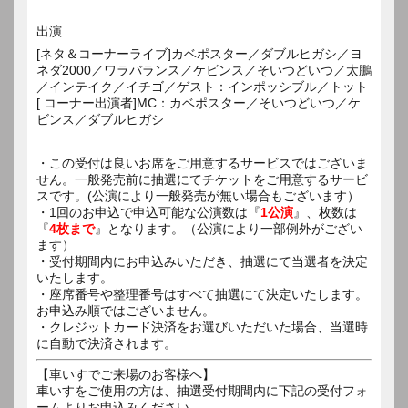
出演
[ネタ＆コーナーライブ]カベポスター／ダブルヒガシ／ヨ
ネダ2000／ワラバランス／ケビンス／そいつどいつ／太鵬
／インテイク／イチゴ／ゲスト：インポッシブル／トット
[ コーナー出演者]MC：カベポスター／そいつどいつ／ケ
ビンス／ダブルヒガシ
・この受付は良いお席をご用意するサービスではございま
せん。一般発売前に抽選にてチケットをご用意するサービ
スです。(公演により一般発売が無い場合もございます）
・1回のお申込で申込可能な公演数は『
1公演
』、枚数は
『
4枚まで
』となります。（公演により一部例外がござい
ます）
・受付期間内にお申込みいただき、抽選にて当選者を決定
いたします。
・座席番号や整理番号はすべて抽選にて決定いたします。
お申込み順ではございません。
・クレジットカード決済をお選びいただいた場合、当選時
に自動で決済されます。
【車いすでご来場のお客様へ】
車いすをご使用の方は、抽選受付期間内に下記の受付フォ
ームよりお申込みください。