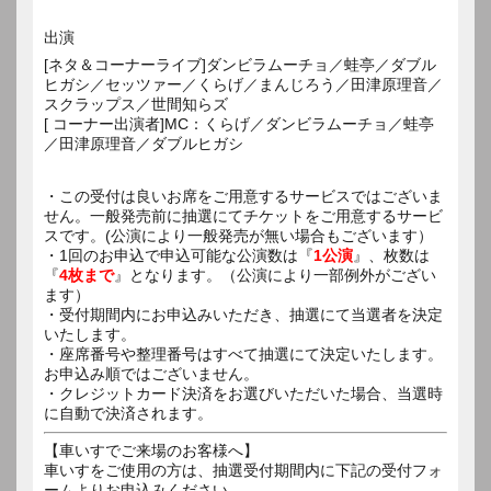
出演
[ネタ＆コーナーライブ]ダンビラムーチョ／蛙亭／ダブル
ヒガシ／セッツァー／くらげ／まんじろう／田津原理音／
スクラップス／世間知らズ
[ コーナー出演者]MC：くらげ／ダンビラムーチョ／蛙亭
／田津原理音／ダブルヒガシ
・この受付は良いお席をご用意するサービスではございま
せん。一般発売前に抽選にてチケットをご用意するサービ
スです。(公演により一般発売が無い場合もございます）
・1回のお申込で申込可能な公演数は『
1公演
』、枚数は
『
4枚まで
』となります。（公演により一部例外がござい
ます）
・受付期間内にお申込みいただき、抽選にて当選者を決定
いたします。
・座席番号や整理番号はすべて抽選にて決定いたします。
お申込み順ではございません。
・クレジットカード決済をお選びいただいた場合、当選時
に自動で決済されます。
【車いすでご来場のお客様へ】
車いすをご使用の方は、抽選受付期間内に下記の受付フォ
ームよりお申込みください。