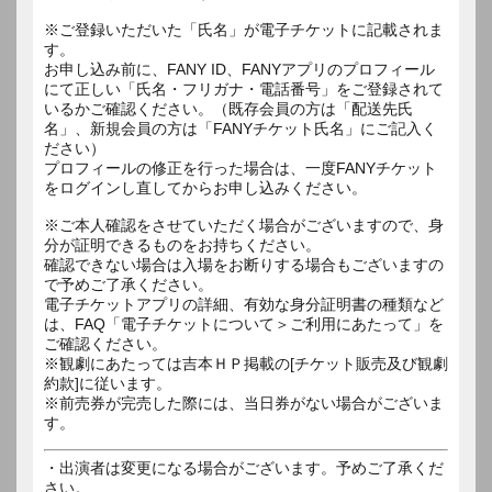
※ご登録いただいた「氏名」が電子チケットに記載されま
す。
お申し込み前に、FANY ID、FANYアプリのプロフィール
にて正しい「氏名・フリガナ・電話番号」をご登録されて
いるかご確認ください。（既存会員の方は「配送先氏
名」、新規会員の方は「FANYチケット氏名」にご記入く
ださい）
プロフィールの修正を行った場合は、一度FANYチケット
をログインし直してからお申し込みください。
※ご本人確認をさせていただく場合がございますので、身
分が証明できるものをお持ちください。
確認できない場合は入場をお断りする場合もございますの
で予めご了承ください。
電子チケットアプリの詳細、有効な身分証明書の種類など
は、FAQ「電子チケットについて＞ご利用にあたって」を
ご確認ください。
※観劇にあたっては吉本ＨＰ掲載の[チケット販売及び観劇
約款]に従います。
※前売券が完売した際には、当日券がない場合がございま
す。
・出演者は変更になる場合がございます。予めご了承くだ
さい。