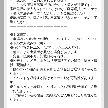
＜一般発売よりご購入されるお客様＞
こちらの公演は座席選択でのチケット購入が可能です。
座席選択の購入方法についてはFAQ「座席選択でのチケッ
ト購入方法を教えてください。」をご確認ください。
※劇場窓口でご購入の際は座席選択できません。予めご了
承ください。
ーーーーーーーーーーーーーーーーー
※全席指定。
※劇場内での飲食はお断りしております。（但し、ペット
ボトルのお飲み物は可）
※4歳以下(身長110cm以下)はひざ上のみ無料。
※都合により出演者が異なる場合があります。
※変更・払戻不可。記載日のみ有効。
※ビデオ・カメラ、または携帯電話等での録音・録画・撮
影・配信禁止。
※他の方への迷惑行為と判断した場合はご退場頂く事があ
ります。
※イベントを収録する際はカメラに映る可能性がありま
す。
※立見の方は開場時間になりましたら整理番号順でご入場
いただきます。
開場時に不在の場合は最後尾でご入場となる可能性があ
ります。