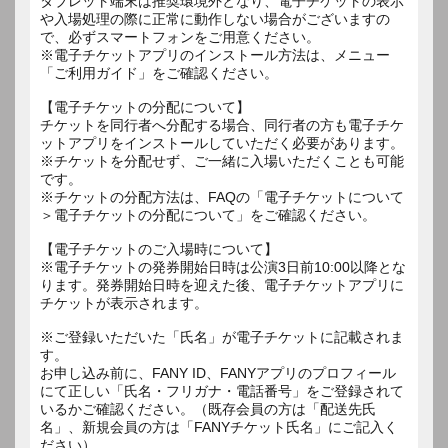
タブレット端末は推奨環境外となり、電子チケットの表示
や入場処理の際に正常に動作しない場合がございますの
で、必ずスマートフォンをご用意ください。
※電子チケットアプリのインストール方法は、メニュー
「ご利用ガイド」をご確認ください。
【電子チケットの分配について】
チケットを同行者へ分配する場合、同行者の方も電子チケ
ットアプリをインストールしていただく必要があります。
※チケットを分配せず、ご一緒に入場いただくことも可能
です。
※チケットの分配方法は、FAQの「電子チケットについて
＞電子チケットの分配について」をご確認ください。
【電子チケットのご入場時について】
※電子チケットの発券開始日時は公演3日前10:00以降とな
ります。発券開始日時を迎えた後、電子チケットアプリに
チケットが表示されます。
※ご登録いただいた「氏名」が電子チケットに記載されま
す。
お申し込み前に、FANY ID、FANYアプリのプロフィール
にて正しい「氏名・フリガナ・電話番号」をご登録されて
いるかご確認ください。（既存会員の方は「配送先氏
名」、新規会員の方は「FANYチケット氏名」にご記入く
ださい）