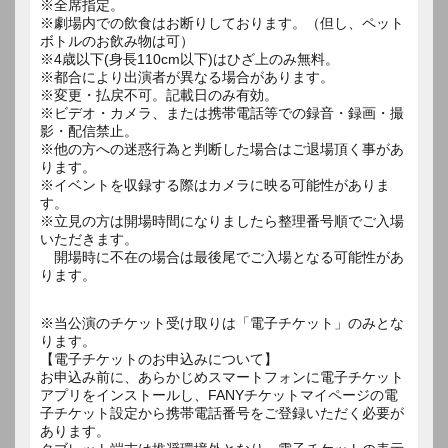
※全席指定。
※劇場内での飲食はお断りしております。（但し、ペット
ボトルのお飲み物は可）
※4歳以下(身長110cm以下)はひざ上のみ無料。
※都合により出演者が異なる場合があります。
※変更・払戻不可。記載日のみ有効。
※ビデオ・カメラ、または携帯電話等での録音・録画・撮
影・配信禁止。
※他の方への迷惑行為と判断した場合はご退場頂く事があ
ります。
※イベントを収録する際はカメラに映る可能性がありま
す。
※立見の方は開場時間になりましたら整理番号順でご入場
いただきます。
開場時に不在の場合は最後尾でご入場となる可能性があ
ります。
※当公演のチケット受け取りは「電子チケット」のみとな
ります。
【電子チケットのお申込みについて】
お申込み前に、あらかじめスマートフォンに電子チケット
アプリをインストールし、FANYチケットマイページの電
子チケット設定から携帯電話番号をご登録いただく必要が
あります。