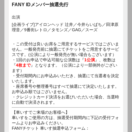
FANY IDメンバー抽選先行
出演
[企画ライブ]アイロンヘッド 辻井／今井らいぱち／田津原
理音／9番街レトロ／タモンズ／GAG／スーズ
・この受付は良いお席をご用意するサービスではございま
せん。一般発売前に抽選にてチケットをご用意するサービ
スです。(公演により一般発売が無い場合もございます）
・1回のお申込で申込可能な公演数は『
1公演
』、枚数は
『
4枚まで
』となります。（公演により一部例外がござい
ます）
・受付期間内にお申込みいただき、抽選にて当選者を決定
いたします。
・座席番号や整理番号はすべて抽選にて決定いたします。
お申込み順ではございません。
・クレジットカード決済をお選びいただいた場合、当選時
に自動で決済されます。
【車いすでご来場のお客様へ】
車いすをご使用の方は、抽選受付期間内に下記の受付フォ
ームよりお申込みください。
FANYチケット 車いす抽選申込フォーム：