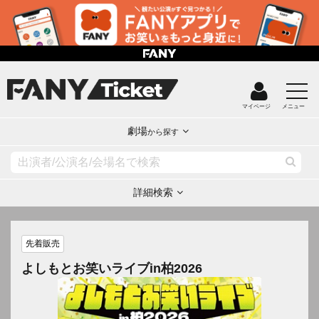
マイページ
メニュー
劇場
から探す
詳細検索
先着販売
よしもとお笑いライブin柏2026