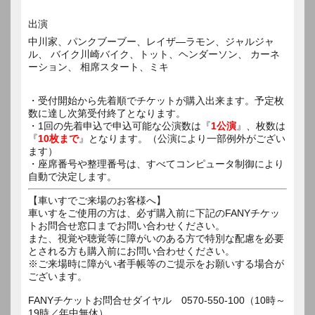
出演
中川家、パンクブーブー、レイザ―ラモン、ジャルジャ
ル、 バイク川崎バイク、トット、ヘンダーソン、 カーネ
ーション、 相席スタート、ミキ
・受付開始から先着順でチケットが購入出来ます。予定枚
数に達し次第受付終了となります。
・1回の先着申込で申込可能な公演数は『
1公演
』、枚数は
『
10枚まで
』となります。（公演により一部例外がござい
ます）
・座席番号や整理番号は、すべてコンピュータ制御により
自動で決定します。
【車いすでご来場のお客様へ】
車いすをご使用の方は、必ず購入前に下記のFANYチケッ
トお問合せ窓口までお問い合わせください。
また、視覚や聴覚等に障がいのある方で特別な配慮を必要
とされる方も購入前にお問い合わせください。
※ご来場時に障がい者手帳等のご提示をお願いする場合が
ございます。
FANYチケットお問合せダイヤル 0570-550-100（10時～
19時／年中無休）