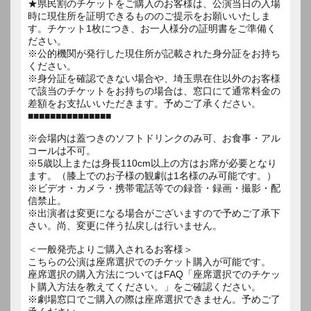
★県民割のチケットをご購入のお客様は、公演当日の入場
時に現住所を証明できるもののご提示をお願いいたしま
す。チケット1枚につき、お一人様分の証明書をご準備く
ださい。
※公的機関が発行した現住所が記載された身分証をお持ち
ください。
※身分証を確認できない場合や、埼玉県在住以外のお客様
で該当のチケットをお持ちの場合は、窓口にて通常料金の
差額をお支払いいただきます。予めご了承ください。
■■■■■■■■■■■■■■■
※会場内は蓋つきのソフトドリンクのみ可、お食事・アル
コールは不可。
※5歳以上または身長110cm以上の方はお席が必要となり
ます。（膝上でのお子様の観劇は1名様のみ可能です。）
※ビデオ・カメラ・携帯電話等での録音・録画・撮影・配
信禁止。
※出演者は変更になる場合がございますので予めご了承下
さい。尚、変更に伴う払戻しは行いません。
＜一般発売よりご購入されるお客様＞
こちらの公演は座席選択でのチケット購入が可能です。
座席選択の購入方法についてはFAQ「座席選択でのチケッ
ト購入方法を教えてください。」をご確認ください。
※劇場窓口でご購入の際は座席選択できません。予めご了