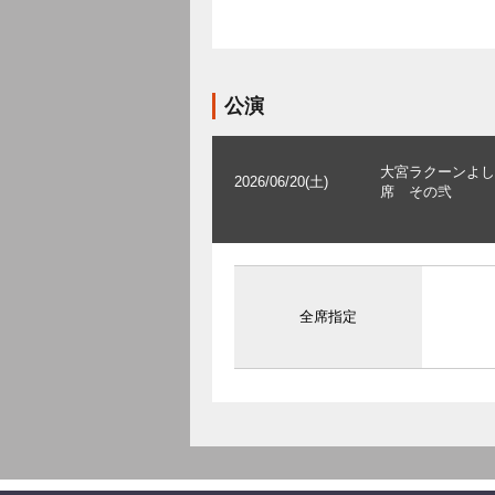
公演
大宮ラクーンよし
2026/06/20(土)
席 その弐
全席指定