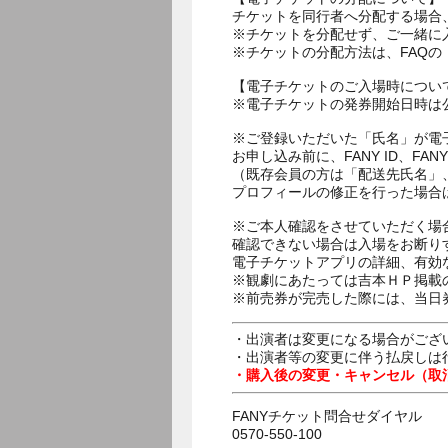
チケットを同行者へ分配する場合
※チケットを分配せず、ご一緒に
※チケットの分配方法は、FAQ
【電子チケットのご入場時につい
※電子チケットの発券開始日時は公
※ご登録いただいた「氏名」が電
お申し込み前に、FANY ID、
（既存会員の方は「配送先氏名」
プロフィールの修正を行った場合
※ご本人確認をさせていただく場
確認できない場合は入場をお断り
電子チケットアプリの詳細、有効
※観劇にあたっては吉本ＨＰ掲載の
※前売券が完売した際には、当日
・出演者は変更になる場合がござ
・出演者等の変更に伴う払戻しは
・購入後の変更・キャンセル（取
FANYチケット問合せダイヤル
0570-550-100