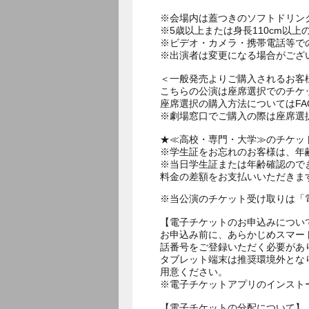
※会場内は蓋つきのソフトドリン
※5歳以上または身長110cm以
※ビデオ・カメラ・携帯電話等で
※出演者は変更になる場合がござ
＜一般発売よりご購入されるお客
こちらの公演は座席選択でのチケ
座席選択の購入方法についてはF
※劇場窓口でご購入の際は座席選
★≪高校・専門・大学≫のチケッ
※学生証をお忘れのお客様は、年
※当日学生証または年齢確認ので
料金の差額をお支払いいただきま
※当公演のチケット受け取りは「
【電子チケットのお申込みについ
お申込み前に、あらかじめスマー
話番号をご登録いただく必要があ
タブレット端末は推奨環境外とな
用意ください。
※電子チケットアプリのインスト
【電子チケットの分配について】