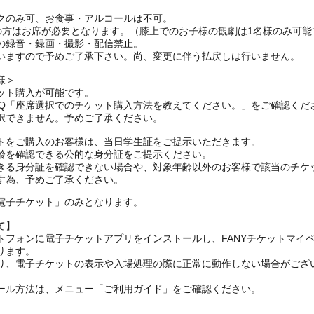
クのみ可、お食事・アルコールは不可。
上の方はお席が必要となります。（膝上でのお子様の観劇は1名様のみ可能
の録音・録画・撮影・配信禁止。
いますので予めご了承下さい。尚、変更に伴う払戻しは行いません。
様＞
ット購入が可能です。
AQ「座席選択でのチケット購入方法を教えてください。」をご確認くだ
択できません。予めご了承ください。
トをご購入のお客様は、当日学生証をご提示いただきます。
齢を確認できる公的な身分証をご提示ください。
きる身分証を確認できない場合や、対象年齢以外のお客様で該当のチケ
す為、予めご了承ください。
電子チケット」のみとなります。
て】
トフォンに電子チケットアプリをインストールし、FANYチケットマイ
ります。
り、電子チケットの表示や入場処理の際に正常に動作しない場合がござ
ール方法は、メニュー「ご利用ガイド」をご確認ください。