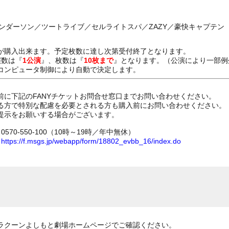
ンダーソン／ツートライブ／セルライトスパ／ZAZY／豪快キャプテン
が購入出来ます。予定枚数に達し次第受付終了となります。
演数は『
1公演
』、枚数は『
10枚まで
』となります。（公演により一部例
コンピュータ制御により自動で決定します。
前に下記のFANYチケットお問合せ窓口までお問い合わせください。
る方で特別な配慮を必要とされる方も購入前にお問い合わせください。
提示をお願いする場合がございます。
70-550-100（10時～19時／年中無休）
ム
https://f.msgs.jp/webapp/form/18802_evbb_16/index.do
ラクーンよしもと劇場ホームページでご確認ください。