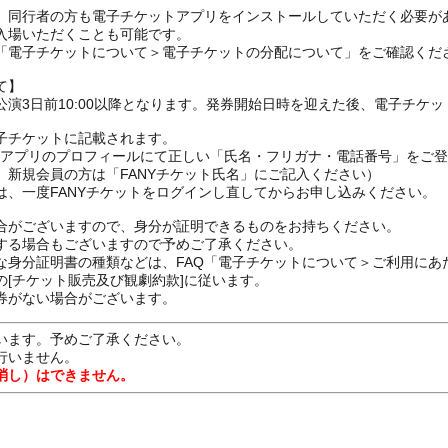
、同行者の方も電子チケットアプリをインストールしていただく必要が
入場いただくことも可能です。
の「電子チケットについて＞電子チケットの分配について」をご確認くだ
て】
演3日前10:00以降となります。発券開始日時を迎えた後、電子チケ
子チケットに記載されます。
FANYアプリのプロフィールにて正しい「氏名・フリガナ・電話番号」を
、新規会員の方は「FANYチケット氏名」にご記入ください）
は、一度FANYチケットをログインし直してからお申し込みください
合がございますので、身分が証明できるものをお持ちください。
する場合もございますので予めご了承ください。
な身分証明書の種類などは、FAQ「電子チケットについて＞ご利用にあ
[チケット販売及び観劇約款]に従います。
券がない場合がございます。
います。予めご了承ください。
行いません。
消し）はできません。