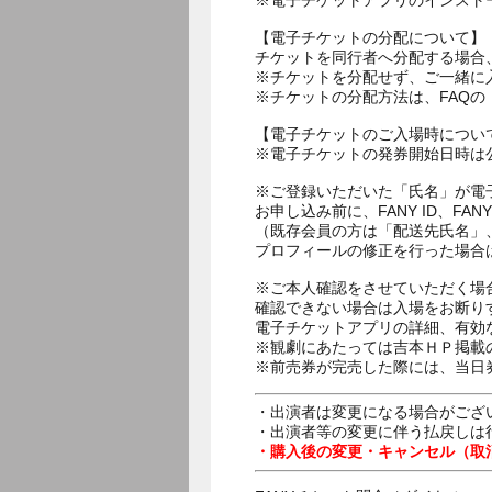
※電子チケットアプリのインスト
【電子チケットの分配について】
チケットを同行者へ分配する場合
※チケットを分配せず、ご一緒に
※チケットの分配方法は、FAQ
【電子チケットのご入場時につい
※電子チケットの発券開始日時は公
※ご登録いただいた「氏名」が電
お申し込み前に、FANY ID、
（既存会員の方は「配送先氏名」
プロフィールの修正を行った場合
※ご本人確認をさせていただく場
確認できない場合は入場をお断り
電子チケットアプリの詳細、有効
※観劇にあたっては吉本ＨＰ掲載の
※前売券が完売した際には、当日
・出演者は変更になる場合がござ
・出演者等の変更に伴う払戻しは
・購入後の変更・キャンセル（取