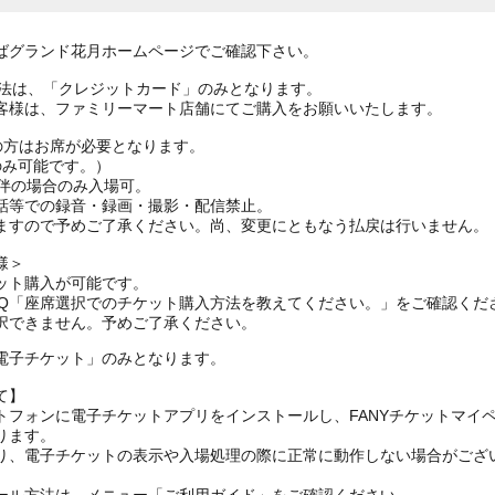
ばグランド花月ホームページでご確認下さい。
方法は、「クレジットカード」のみとなります。
様は、ファミリーマート店舗にてご購入をお願いいたします。
上の方はお席が必要となります。
のみ可能です。）
同伴の場合のみ入場可。
話等での録音・録画・撮影・配信禁止。
ますので予めご了承ください。尚、変更にともなう払戻は行いません。
様＞
ット購入が可能です。
AQ「座席選択でのチケット購入方法を教えてください。」をご確認くだ
択できません。予めご了承ください。
電子チケット」のみとなります。
て】
トフォンに電子チケットアプリをインストールし、FANYチケットマイ
ります。
り、電子チケットの表示や入場処理の際に正常に動作しない場合がござ