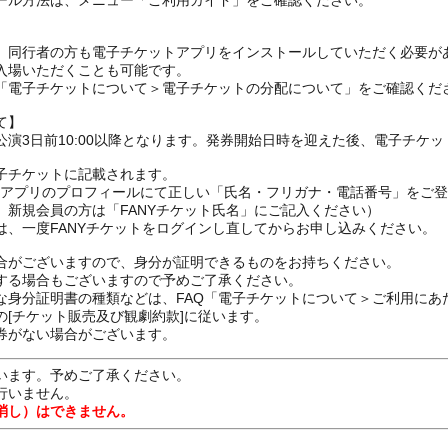
ール方法は、メニュー「ご利用ガイド」をご確認ください。
、同行者の方も電子チケットアプリをインストールしていただく必要が
入場いただくことも可能です。
の「電子チケットについて＞電子チケットの分配について」をご確認くだ
て】
演3日前10:00以降となります。発券開始日時を迎えた後、電子チケ
子チケットに記載されます。
FANYアプリのプロフィールにて正しい「氏名・フリガナ・電話番号」を
、新規会員の方は「FANYチケット氏名」にご記入ください）
は、一度FANYチケットをログインし直してからお申し込みください
合がございますので、身分が証明できるものをお持ちください。
する場合もございますので予めご了承ください。
な身分証明書の種類などは、FAQ「電子チケットについて＞ご利用にあ
[チケット販売及び観劇約款]に従います。
券がない場合がございます。
います。予めご了承ください。
行いません。
消し）はできません。