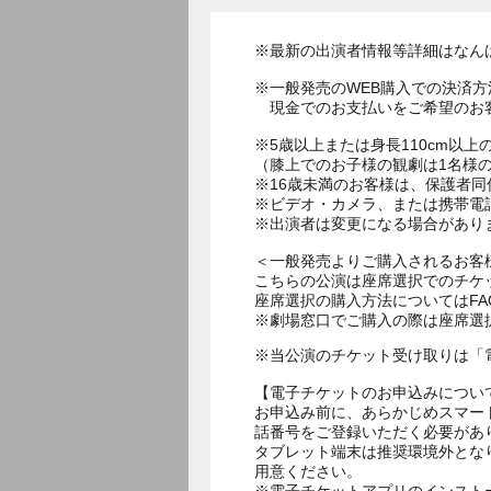
※最新の出演者情報等詳細はなん
※一般発売のWEB購入での決済
現金でのお支払いをご希望のお客
※5歳以上または身長110cm以
（膝上でのお子様の観劇は1名様
※16歳未満のお客様は、保護者
※ビデオ・カメラ、または携帯電
※出演者は変更になる場合があり
＜一般発売よりご購入されるお客
こちらの公演は座席選択でのチケ
座席選択の購入方法についてはF
※劇場窓口でご購入の際は座席選
※当公演のチケット受け取りは「
【電子チケットのお申込みについ
お申込み前に、あらかじめスマー
話番号をご登録いただく必要があ
タブレット端末は推奨環境外とな
用意ください。