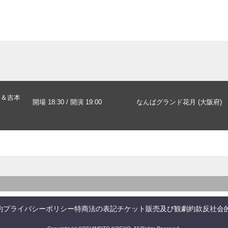
タ＆吉本
開場 18:30 / 開演 19:00
なんばグランド花月 (大阪府)
約
プライバシーポリシー
特商法の表記
チケット販売及び観劇約款
反社会