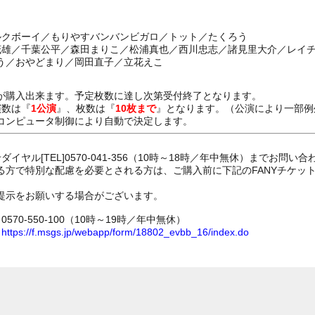
ミルクボーイ／もりやすバンバンビガロ／トット／たくろう
本茂雄／千葉公平／森田まりこ／松浦真也／西川忠志／諸見里大介／レイ
う／おやどまり／岡田直子／立花えこ
が購入出来ます。予定枚数に達し次第受付終了となります。
演数は『
1公演
』、枚数は『
10枚まで
』となります。（公演により一部例
コンピュータ制御により自動で決定します。
イヤル[TEL]0570-041-356（10時～18時／年中無休）までお問い
る方で特別な配慮を必要とされる方は、ご購入前に下記のFANYチケッ
提示をお願いする場合がございます。
70-550-100（10時～19時／年中無休）
ム
https://f.msgs.jp/webapp/form/18802_evbb_16/index.do