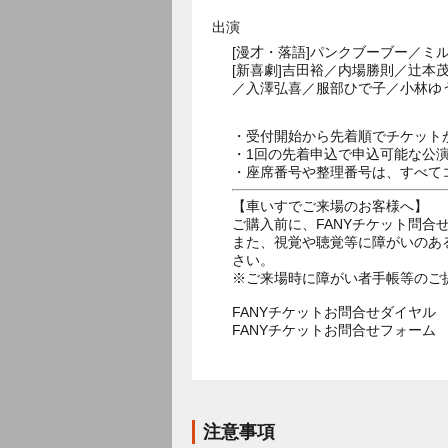
出演
[漫才・落語]パンクブーブー／
[新喜劇]吉田裕／内場勝則／辻
／入澤弘喜／服部ひで子／小林ゆ
・受付開始から先着順でチケット
・1回の先着申込で申込可能な公
・座席番号や整理番号は、すべて
【車いすでご来場のお客様へ】
ご購入前に、FANYチケット問合せダ
また、視覚や聴覚等に障がいのあ
さい。
※ご来場時に障がい者手帳等のご
FANYチケットお問合せダイヤル 05
FANYチケットお問合せフォー
注意事項