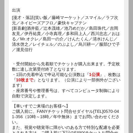
出演
[漫才・落語]笑い飯／藤崎マーケット／スマイル／ラフ次
元／ネイビーズアフロ／豪快キャプテン
[新喜劇]酒井藍／辻本茂雄／池乃めだか／島田珠代／吉岡
友見／伊丹祐貴／小寺真理／多和田上人／西川忠志／おは
る／Mr.オクレ／島田一の介／けんたくん／清水けんじ／
清水啓之／レイチェル／のぶよし／烏川耕一／服部ひで子
／瀧見信行
・受付開始から先着順でチケットが購入出来ます。予定枚
数に達し次第受付終了となります。
・1回の先着申込で申込可能な公演数は『
1公演
』、枚数は
『
10枚まで
』となります。（公演により一部例外がござい
ます）
・座席番号や整理番号は、すべてコンピュータ制御により
自動で決定します。
【車いすでご来場のお客様へ】
ご購入前に、FANYチケット問合せダイヤル[TEL]0570-04
1-356（10時～18時／年中無休）までお問い合わせくださ
い。
また、視覚や聴覚等に障がいのある方で特別な配慮を必要
とされる方は、ご購入前に下記のFANYチケットお問合せ