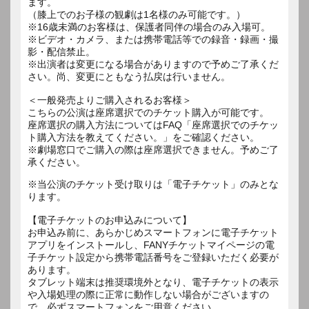
ます。
（膝上でのお子様の観劇は1名様のみ可能です。）
※16歳未満のお客様は、保護者同伴の場合のみ入場可。
※ビデオ・カメラ、または携帯電話等での録音・録画・撮
影・配信禁止。
※出演者は変更になる場合がありますので予めご了承くだ
さい。尚、変更にともなう払戻は行いません。
＜一般発売よりご購入されるお客様＞
こちらの公演は座席選択でのチケット購入が可能です。
座席選択の購入方法についてはFAQ「座席選択でのチケッ
ト購入方法を教えてください。」をご確認ください。
※劇場窓口でご購入の際は座席選択できません。予めご了
承ください。
※当公演のチケット受け取りは「電子チケット」のみとな
ります。
【電子チケットのお申込みについて】
お申込み前に、あらかじめスマートフォンに電子チケット
アプリをインストールし、FANYチケットマイページの電
子チケット設定から携帯電話番号をご登録いただく必要が
あります。
タブレット端末は推奨環境外となり、電子チケットの表示
や入場処理の際に正常に動作しない場合がございますの
で、必ずスマートフォンをご用意ください。