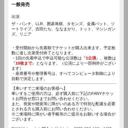
一般発売
出演
ザ・パンチ、LLR、囲碁将棋、タモンズ、金属バット、ツ
ートライブ、吉田たち、ななまがり、トット、マシンガン
ズ、リニア
・受付開始から先着順でチケットが購入出来ます。予定枚
数に達し次第受付終了となります。
・1回の先着申込で申込可能な公演数は『
1公演
』、枚数は
『
10枚まで
』となります。（公演により一部例外がござい
ます）
・座席番号や整理番号は、すべてコンピュータ制御により
自動で決定します。
【車いすでご来場のお客様へ】
車いすをご使用の方は、必ず購入前に下記のFANYチケッ
トお問合せ窓口までお問い合わせください。
また、視覚や聴覚等に障がいのある方で特別な配慮を必要
とされる方も購入前にお問い合わせください。
※ご来場時に障がい者手帳等のご提示をお願いする場合が
ございます。