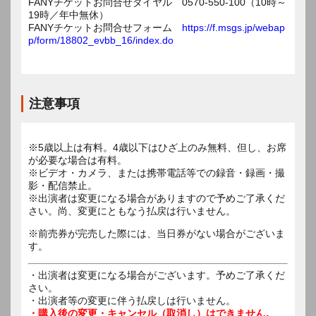
FANYチケットお問合せダイヤル 0570-550-100（10時～
19時／年中無休）
FANYチケットお問合せフォーム
https://f.msgs.jp/webap
p/form/18802_evbb_16/index.do
注意事項
※5歳以上は有料。4歳以下はひざ上のみ無料、但し、お席
が必要な場合は有料。
※ビデオ・カメラ、または携帯電話等での録音・録画・撮
影・配信禁止。
※出演者は変更になる場合がありますので予めご了承くだ
さい。尚、変更にともなう払戻は行いません。
※前売券が完売した際には、当日券がない場合がございま
す。
・出演者は変更になる場合がございます。予めご了承くだ
さい。
・出演者等の変更に伴う払戻しは行いません。
・購入後の変更・キャンセル（取消し）はできません。