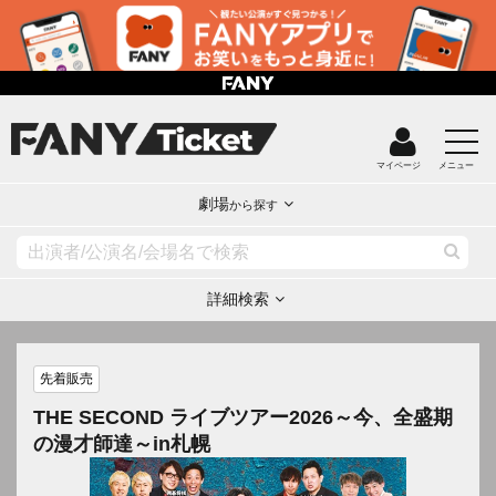
マイページ
メニュー
劇場
から探す
詳細検索
先着販売
THE SECOND ライブツアー2026～今、全盛期
の漫才師達～in札幌