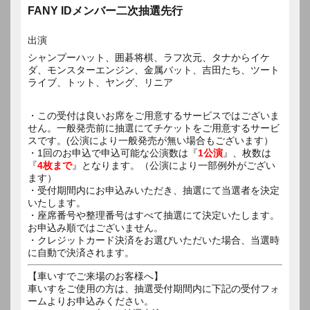
FANY IDメンバー二次抽選先行
出演
シャンプーハット、囲碁将棋、ラフ次元、タナからイケ
ダ、モンスターエンジン、金属バット、吉田たち、ツート
ライブ、トット、ヤング、リニア
・この受付は良いお席をご用意するサービスではございま
せん。一般発売前に抽選にてチケットをご用意するサービ
スです。(公演により一般発売が無い場合もございます）
・1回のお申込で申込可能な公演数は『
1公演
』、枚数は
『
4枚まで
』となります。（公演により一部例外がござい
ます）
・受付期間内にお申込みいただき、抽選にて当選者を決定
いたします。
・座席番号や整理番号はすべて抽選にて決定いたします。
お申込み順ではございません。
・クレジットカード決済をお選びいただいた場合、当選時
に自動で決済されます。
【車いすでご来場のお客様へ】
車いすをご使用の方は、抽選受付期間内に下記の受付フォ
ームよりお申込みください。