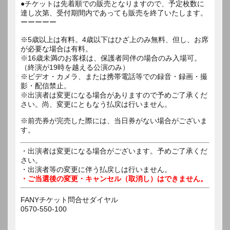
●チケットは先着順での販売となりますので、予定枚数に
達し次第、受付期間内であっても販売を終了いたします。
ーーーーー
※5歳以上は有料。4歳以下はひざ上のみ無料、但し、お席
が必要な場合は有料。
※16歳未満のお客様は、保護者同伴の場合のみ入場可。
（終演が19時を越える公演のみ）
※ビデオ・カメラ、または携帯電話等での録音・録画・撮
影・配信禁止。
※出演者は変更になる場合がありますので予めご了承くだ
さい。尚、変更にともなう払戻は行いません。
※前売券が完売した際には、当日券がない場合がございま
す。
・出演者は変更になる場合がございます。予めご了承くだ
さい。
・出演者等の変更に伴う払戻しは行いません。
・ご当選後の変更・キャンセル（取消し）はできません。
FANYチケット問合せダイヤル
0570-550-100