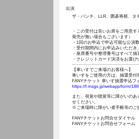
出演
ザ・パンチ、LLR、囲碁将棋、
・この受付は良いお席をご用意す
発売が無い場合もございます）
・1回のお申込で申込可能な公演
・受付期間内にお申込みいただき
・座席番号や整理番号はすべて抽
・クレジットカード決済をお選び
【車いすでご来場のお客様へ】
車いすをご使用の方は、抽選受付
FANYチケット 車いす抽選申込フ
https://f.msgs.jp/webapp/form/1
また、視覚や聴覚等に障がいのあ
せください。
※ご来場時に障がい者手帳等のご
FANYチケットお問合せダイヤル 05
FANYチケットお問合せフォー