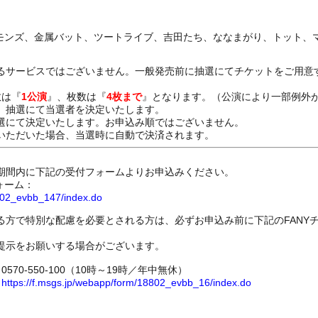
タモンズ、金属バット、ツートライブ、吉田たち、ななまがり、トット、
るサービスではございません。一般発売前に抽選にてチケットをご用意
数は『
1公演
』、枚数は『
4枚まで
』となります。（公演により一部例外
、抽選にて当選者を決定いたします。
選にて決定いたします。お申込み順ではございません。
いただいた場合、当選時に自動で決済されます。
期間内に下記の受付フォームよりお申込みください。
ォーム：
8802_evbb_147/index.do
る方で特別な配慮を必要とされる方は、必ずお申込み前に下記のFANY
提示をお願いする場合がございます。
70-550-100（10時～19時／年中無休）
ム
https://f.msgs.jp/webapp/form/18802_evbb_16/index.do