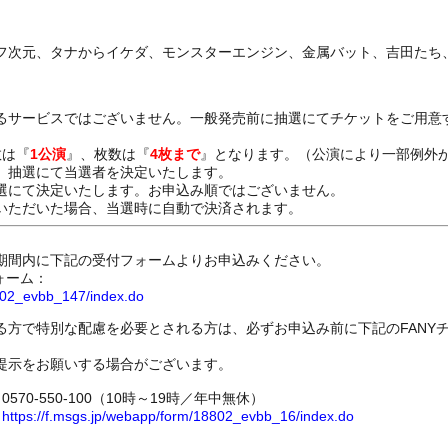
フ次元、タナからイケダ、モンスターエンジン、金属バット、吉田たち
るサービスではございません。一般発売前に抽選にてチケットをご用意
数は『
1公演
』、枚数は『
4枚まで
』となります。（公演により一部例外
、抽選にて当選者を決定いたします。
選にて決定いたします。お申込み順ではございません。
いただいた場合、当選時に自動で決済されます。
期間内に下記の受付フォームよりお申込みください。
ォーム：
8802_evbb_147/index.do
る方で特別な配慮を必要とされる方は、必ずお申込み前に下記のFANY
提示をお願いする場合がございます。
70-550-100（10時～19時／年中無休）
ム
https://f.msgs.jp/webapp/form/18802_evbb_16/index.do