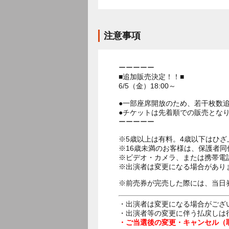
注意事項
ーーーーー
■追加販売決定！！■
6/5（金）18:00～
●一部座席開放のため、若干枚数
●チケットは先着順での販売とな
ーーーーー
※5歳以上は有料。4歳以下はひ
※16歳未満のお客様は、保護者同
※ビデオ・カメラ、または携帯電
※出演者は変更になる場合があり
※前売券が完売した際には、当日
・出演者は変更になる場合がござ
・出演者等の変更に伴う払戻しは
・ご当選後の変更・キャンセル（