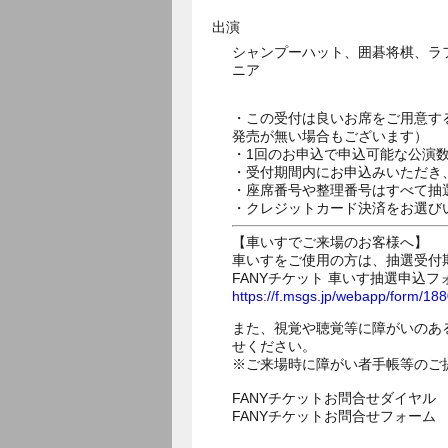
出演
シャンプーハット、囲碁将棋、ラ
ニア
・この受付は良いお席をご用意す
発売が無い場合もございます）
・1回のお申込で申込可能な公演
・受付期間内にお申込みいただき
・座席番号や整理番号はすべて抽
・クレジットカード決済をお選び
【車いすでご来場のお客様へ】
車いすをご使用の方は、抽選受付
FANYチケット 車いす抽選申込フ
https://f.msgs.jp/webapp/form/1
また、視覚や聴覚等に障がいのあ
せください。
※ご来場時に障がい者手帳等のご
FANYチケットお問合せダイヤル 05
FANYチケットお問合せフォー