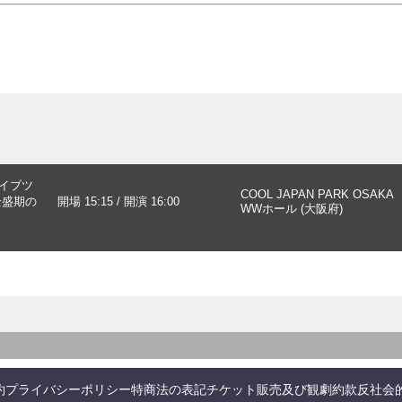
ライブツ
COOL JAPAN PARK OSAKA
全盛期の
開場 15:15 / 開演 16:00
WWホール (大阪府)
約
プライバシーポリシー
特商法の表記
チケット販売及び観劇約款
反社会