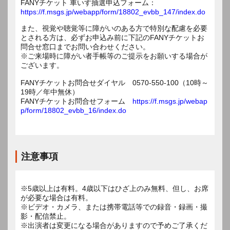
FANYチケット 車いす抽選申込フォーム：
https://f.msgs.jp/webapp/form/18802_evbb_147/index.do
また、視覚や聴覚等に障がいのある方で特別な配慮を必要
とされる方は、必ずお申込み前に下記のFANYチケットお
問合せ窓口までお問い合わせください。
※ご来場時に障がい者手帳等のご提示をお願いする場合が
ございます。
FANYチケットお問合せダイヤル 0570-550-100（10時～
19時／年中無休）
FANYチケットお問合せフォーム
https://f.msgs.jp/webap
p/form/18802_evbb_16/index.do
注意事項
※5歳以上は有料。4歳以下はひざ上のみ無料、但し、お席
が必要な場合は有料。
※ビデオ・カメラ、または携帯電話等での録音・録画・撮
影・配信禁止。
※出演者は変更になる場合がありますので予めご了承くだ