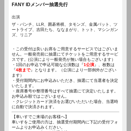
FANY IDメンバー抽選先行
出演
ザ・パンチ、LLR、囲碁将棋、タモンズ、金属バット、ツ
ートライブ、吉田たち、ななまがり、トット、マシンガン
ズ、リニア
・この受付は良いお席をご用意するサービスではございま
せん。一般発売前に抽選にてチケットをご用意するサービ
スです。(公演により一般発売が無い場合もございます）
・1回のお申込で申込可能な公演数は『
1公演
』、枚数は
『
4枚まで
』となります。（公演により一部例外がござい
ます）
・受付期間内にお申込みいただき、抽選にて当選者を決定
いたします。
・座席番号や整理番号はすべて抽選にて決定いたします。
お申込み順ではございません。
・クレジットカード決済をお選びいただいた場合、当選時
に自動で決済されます。
【車いすでご来場のお客様へ】
車いすをご使用の方は、抽選受付期間内に下記の受付フォ
ームよりお申込みください。