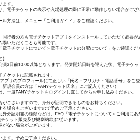
ります。
り、電子チケットの表示や入場処理の際に正常に動作しない場合がござ
ール方法は、メニュー「ご利用ガイド」をご確認ください。
、同行者の方も電子チケットアプリをインストールしていただく必要が
入場いただくことも可能です。
の「電子チケットについて＞電子チケットの分配について」をご確認くだ
て】
演3日前10:00以降となります。発券開始日時を迎えた後、電子チケ
子チケットに記載されます。
FANYアプリのプロフィールにて正しい「氏名・フリガナ・電話番号」を
、新規会員の方は「FANYチケット氏名」にご記入ください）
は、一度FANYチケットをログインし直してからお申し込みください
合がございますので、身分が証明できるものをお持ちください。
する場合もございますので予めご了承ください。
な身分証明書の種類などは、FAQ「電子チケットについて＞ご利用にあ
[チケット販売及び観劇約款]に従います。
券がない場合がございます。
います。予めご了承ください。