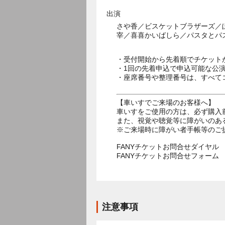
出演
さや香／ビスケットブラザーズ／
宰／喜喜かいばしら／パスタとパ
・受付開始から先着順でチケット
・1回の先着申込で申込可能な公
・座席番号や整理番号は、すべて
【車いすでご来場のお客様へ】
車いすをご使用の方は、必ず購入
また、視覚や聴覚等に障がいのあ
※ご来場時に障がい者手帳等のご
FANYチケットお問合せダイヤル 05
FANYチケットお問合せフォー
注意事項