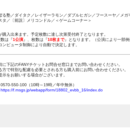
ぼる塾／ダイタク／レイザーラモン／ダブルヒガシ／フースーヤ／メガ
スタ／〔前説〕メリコンドル／＜ゲームコーナー＞
が購入出来ます。予定枚数に達し次第受付終了となります。
演数は『
1公演
』、枚数は『
10枚まで
』となります。（公演により一部例
コンピュータ制御により自動で決定します。
前に下記のFANYチケットお問合せ窓口までお問い合わせください。
る方で特別な配慮を必要とされる方も購入前にお問い合わせください。
提示をお願いする場合がございます。
70-550-100（10時～19時／年中無休）
ム
https://f.msgs.jp/webapp/form/18802_evbb_16/index.do