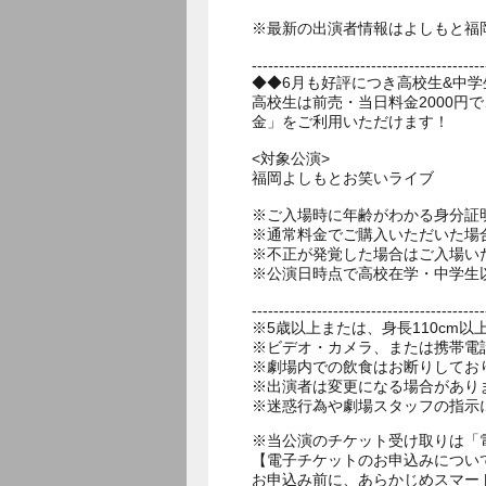
※最新の出演者情報はよしもと福
-------------------------------------------
◆◆6月も好評につき高校生&中
高校生は前売・当日料金2000円
金」をご利用いただけます！
<対象公演>
福岡よしもとお笑いライブ
※ご入場時に年齢がわかる身分証
※通常料金でご購入いただいた場
※不正が発覚した場合はご入場い
※公演日時点で高校在学・中学生
-------------------------------------------
※5歳以上または、身長110cm
※ビデオ・カメラ、または携帯電
※劇場内での飲食はお断りしてお
※出演者は変更になる場合があり
※当公演のチケット受け取りは「
【電子チケットのお申込みについ
お申込み前に、あらかじめスマー