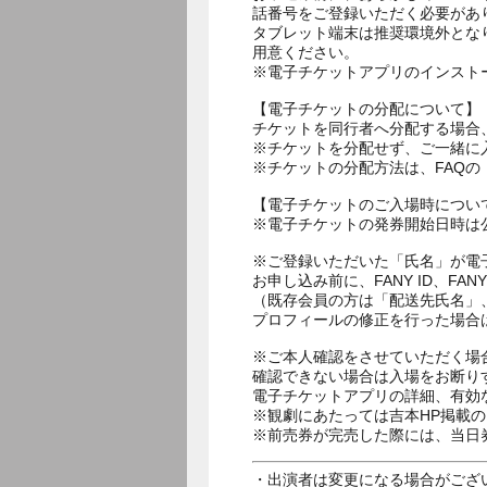
話番号をご登録いただく必要があ
タブレット端末は推奨環境外とな
用意ください。
※電子チケットアプリのインスト
【電子チケットの分配について】
チケットを同行者へ分配する場合
※チケットを分配せず、ご一緒に
※チケットの分配方法は、FAQ
【電子チケットのご入場時につい
※電子チケットの発券開始日時は公
※ご登録いただいた「氏名」が電
お申し込み前に、FANY ID、
（既存会員の方は「配送先氏名」
プロフィールの修正を行った場合
※ご本人確認をさせていただく場
確認できない場合は入場をお断り
電子チケットアプリの詳細、有効
※観劇にあたっては吉本HP掲載の
※前売券が完売した際には、当日
・出演者は変更になる場合がござ