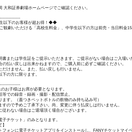
岡 大和証券劇場ホームページでご確認ください。
--------------
学生以下のお客様が超お得！◆◆
でご観劇いただける「高校生料金」、中学生以下の方は前売・当日料金1
明書または学生証をご提示いただきます。ご提示がない場合はご入場い
合の払い戻しは出来かねますので、ご購入前に必ずご確認ください。
ただけません。また、払い戻しも行いません。
以下の方に限ります。
--------------
以上のお子様はお席が必要となります。
話等での録音・録画・撮影・配信禁止。
ります。（蓋つきペットボトルの飲物のみ持ち込み可）
ますので予めご了承下さい。尚、変更に伴う払戻しは行いません。
電子チケット」のみとなります。
て】
トフォンに電子チケットアプリをインストールし、FANYチケットマイ