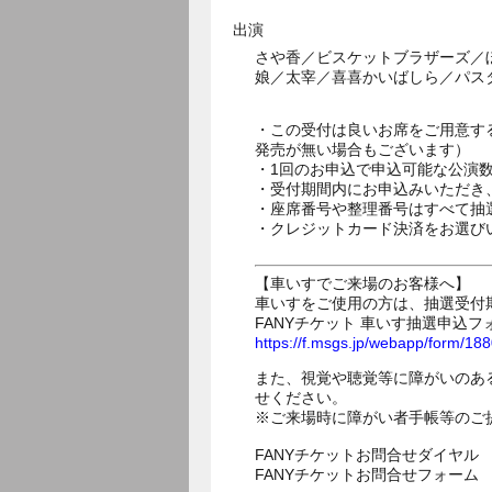
出演
さや香／ビスケットブラザーズ／
娘／太宰／喜喜かいばしら／パス
・この受付は良いお席をご用意す
発売が無い場合もございます）
・1回のお申込で申込可能な公演
・受付期間内にお申込みいただき
・座席番号や整理番号はすべて抽
・クレジットカード決済をお選び
【車いすでご来場のお客様へ】
車いすをご使用の方は、抽選受付
FANYチケット 車いす抽選申込フ
https://f.msgs.jp/webapp/form/1
また、視覚や聴覚等に障がいのあ
せください。
※ご来場時に障がい者手帳等のご
FANYチケットお問合せダイヤル 05
FANYチケットお問合せフォー