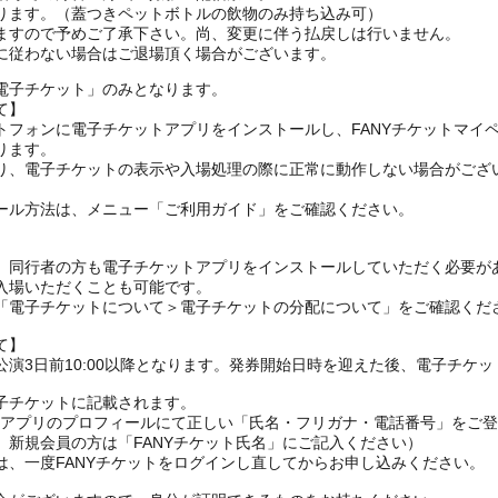
ります。（蓋つきペットボトルの飲物のみ持ち込み可）
ますので予めご了承下さい。尚、変更に伴う払戻しは行いません。
電子チケット」のみとなります。
て】
トフォンに電子チケットアプリをインストールし、FANYチケットマイ
ります。
り、電子チケットの表示や入場処理の際に正常に動作しない場合がござ
ール方法は、メニュー「ご利用ガイド」をご確認ください。
、同行者の方も電子チケットアプリをインストールしていただく必要が
入場いただくことも可能です。
の「電子チケットについて＞電子チケットの分配について」をご確認くだ
て】
演3日前10:00以降となります。発券開始日時を迎えた後、電子チケ
子チケットに記載されます。
FANYアプリのプロフィールにて正しい「氏名・フリガナ・電話番号」を
、新規会員の方は「FANYチケット氏名」にご記入ください）
は、一度FANYチケットをログインし直してからお申し込みください