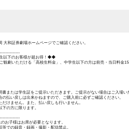
岡 大和証券劇場ホームページでご確認ください。
--------------
学生以下のお客様が超お得！◆◆
でご観劇いただける「高校生料金」、中学生以下の方は前売・当日料金1
明書または学生証をご提示いただきます。ご提示がない場合はご入場い
合の払い戻しは出来かねますので、ご購入前に必ずご確認ください。
ただけません。また、払い戻しも行いません。
以下の方に限ります。
--------------
以上のお子様はお席が必要となります。
話等での録音・録画・撮影・配信禁止。