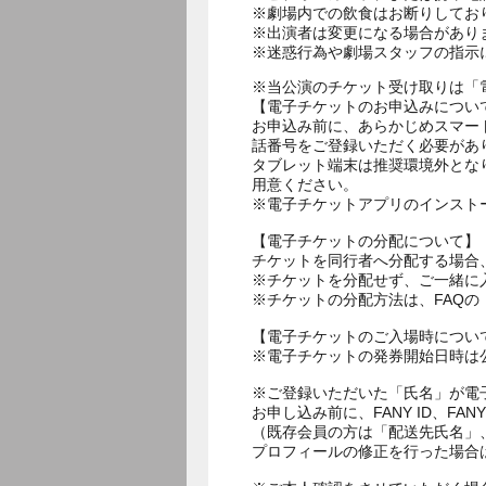
※劇場内での飲食はお断りしてお
※出演者は変更になる場合があり
※当公演のチケット受け取りは「
【電子チケットのお申込みについ
お申込み前に、あらかじめスマー
話番号をご登録いただく必要があ
タブレット端末は推奨環境外とな
用意ください。
※電子チケットアプリのインスト
【電子チケットの分配について】
チケットを同行者へ分配する場合
※チケットを分配せず、ご一緒に
※チケットの分配方法は、FAQ
【電子チケットのご入場時につい
※電子チケットの発券開始日時は公
※ご登録いただいた「氏名」が電
お申し込み前に、FANY ID、
（既存会員の方は「配送先氏名」
プロフィールの修正を行った場合