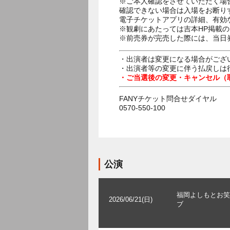
※ご本人確認をさせていただく場
確認できない場合は入場をお断り
電子チケットアプリの詳細、有効
※観劇にあたっては吉本HP掲載の
※前売券が完売した際には、当日
・出演者は変更になる場合がござ
・出演者等の変更に伴う払戻しは
・ご当選後の変更・キャンセル（
FANYチケット問合せダイヤル
0570-550-100
公演
福岡よしもとお笑
2026/06/21(日)
ブ