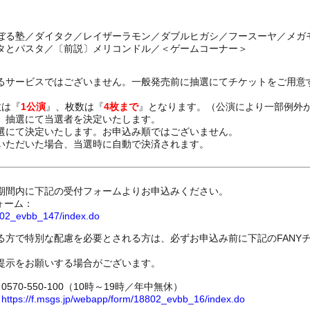
ぼる塾／ダイタク／レイザーラモン／ダブルヒガシ／フースーヤ／メガ
タとパスタ／〔前説〕メリコンドル／＜ゲームコーナー＞
るサービスではございません。一般発売前に抽選にてチケットをご用意
数は『
1公演
』、枚数は『
4枚まで
』となります。（公演により一部例外
、抽選にて当選者を決定いたします。
選にて決定いたします。お申込み順ではございません。
いただいた場合、当選時に自動で決済されます。
期間内に下記の受付フォームよりお申込みください。
ォーム：
8802_evbb_147/index.do
る方で特別な配慮を必要とされる方は、必ずお申込み前に下記のFANY
提示をお願いする場合がございます。
70-550-100（10時～19時／年中無休）
ム
https://f.msgs.jp/webapp/form/18802_evbb_16/index.do