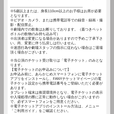
---------------------------------------------------------
※5歳以上または、身長110cm以上のお子様はお席が必要
となります。
※ビデオ・カメラ、または携帯電話等での録音・録画・撮
影・配信禁止。
※劇場内での飲食はお断りしております。（蓋つきペット
ボトルの飲物のみ持ち込み可）
※出演者は変更になる場合がありますので予めご了承下さ
い。尚、変更に伴う払戻しは行いません。
※迷惑行為や劇場スタッフの指示に従わない場合はご退場
※当公演のチケット受け取りは「電子チケット」のみとな
ります。
【電子チケットのお申込みについて】
お申込み前に、あらかじめスマートフォンに電子チケット
アプリをインストールし、FANYチケットマイページの電
子チケット設定から携帯電話番号をご登録いただく必要が
あります。
タブレット端末は推奨環境外となり、電子チケットの表示
や入場処理の際に正常に動作しない場合がございますの
で、必ずスマートフォンをご用意ください。
※電子チケットアプリのインストール方法は、メニュー
「ご利用ガイド」をご確認ください。