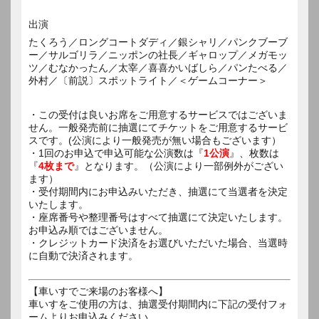
出演
たくろう／ロングコートダディ／銀シャリ／パンクブーブ
ー／サルゴリラ／ニッポンの社長／ギャロップ／メガモッ
ツ／むなかったん／太宰／喜喜かいばしら／パンたべる／
外村／〔前説〕スポットライト／＜ゲームコーナー＞
・この受付は良いお席をご用意するサービスではございま
せん。一般発売前に抽選にてチケットをご用意するサービ
スです。(公演により一般発売が無い場合もございます）
・1回のお申込で申込可能な公演数は『
1公演
』、枚数は
『
4枚まで
』となります。（公演により一部例外がござい
ます）
・受付期間内にお申込みいただき、抽選にて当選者を決定
いたします。
・座席番号や整理番号はすべて抽選にて決定いたします。
お申込み順ではございません。
・クレジットカード決済をお選びいただいた場合、当選時
に自動で決済されます。
【車いすでご来場のお客様へ】
車いすをご使用の方は、抽選受付期間内に下記の受付フォ
ームよりお申込みください。