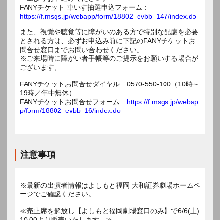
FANYチケット 車いす抽選申込フォーム：
https://f.msgs.jp/webapp/form/18802_evbb_147/index.do
また、視覚や聴覚等に障がいのある方で特別な配慮を必要
とされる方は、必ずお申込み前に下記のFANYチケットお
問合せ窓口までお問い合わせください。
※ご来場時に障がい者手帳等のご提示をお願いする場合が
ございます。
FANYチケットお問合せダイヤル 0570-550-100（10時～
19時／年中無休）
FANYチケットお問合せフォーム
https://f.msgs.jp/webap
p/form/18802_evbb_16/index.do
注意事項
※最新の出演者情報はよしもと福岡 大和証券劇場ホームペ
ージでご確認ください。
≪売止席を解放し【よしもと福岡劇場窓口のみ】で6/6(土)
10:00より販売いたします。≫