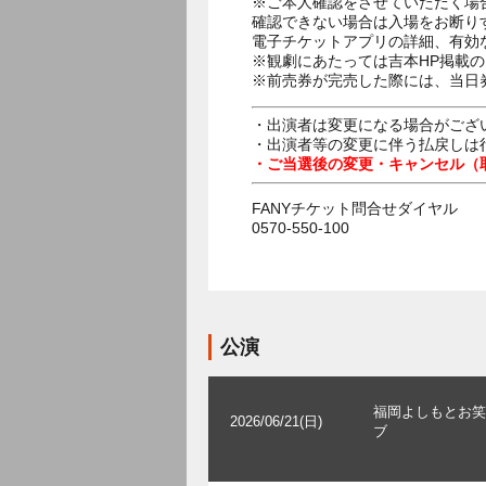
※ご本人確認をさせていただく場
確認できない場合は入場をお断り
電子チケットアプリの詳細、有効
※観劇にあたっては吉本HP掲載の
※前売券が完売した際には、当日
・出演者は変更になる場合がござ
・出演者等の変更に伴う払戻しは
・ご当選後の変更・キャンセル（
FANYチケット問合せダイヤル
0570-550-100
公演
福岡よしもとお笑
2026/06/21(日)
ブ