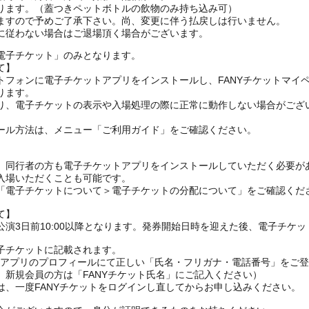
ります。（蓋つきペットボトルの飲物のみ持ち込み可）
ますので予めご了承下さい。尚、変更に伴う払戻しは行いません。
電子チケット」のみとなります。
て】
トフォンに電子チケットアプリをインストールし、FANYチケットマイ
ります。
り、電子チケットの表示や入場処理の際に正常に動作しない場合がござ
ール方法は、メニュー「ご利用ガイド」をご確認ください。
、同行者の方も電子チケットアプリをインストールしていただく必要が
入場いただくことも可能です。
の「電子チケットについて＞電子チケットの分配について」をご確認くだ
て】
演3日前10:00以降となります。発券開始日時を迎えた後、電子チケ
子チケットに記載されます。
FANYアプリのプロフィールにて正しい「氏名・フリガナ・電話番号」を
、新規会員の方は「FANYチケット氏名」にご記入ください）
は、一度FANYチケットをログインし直してからお申し込みください