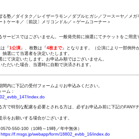
ぼる塾／ダイタク／レイザーラモン／ダブルヒガシ／フースーヤ／メガ
ートケーキ／〔前説〕メリコンドル／＜ゲームコーナー＞
るサービスではございません。一般発売前に抽選にてチケットをご用意
数は『
1公演
』、枚数は『
4枚まで
』となります。（公演により一部例外
、抽選にて当選者を決定いたします。
選にて決定いたします。お申込み順ではございません。
いただいた場合、当選時に自動で決済されます。
期間内に下記の受付フォームよりお申込みください。
ォーム：
8802_evbb_147/index.do
る方で特別な配慮を必要とされる方は、必ずお申込み前に下記のFANY
提示をお願いする場合がございます。
70-550-100（10時～19時／年中無休）
ム
https://f.msgs.jp/webapp/form/18802_evbb_16/index.do