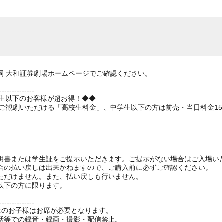
岡 大和証券劇場ホームページでご確認ください。
--------------
学生以下のお客様が超お得！◆◆
でご観劇いただける「高校生料金」、中学生以下の方は前売・当日料金1
明書または学生証をご提示いただきます。ご提示がない場合はご入場い
合の払い戻しは出来かねますので、ご購入前に必ずご確認ください。
ただけません。また、払い戻しも行いません。
以下の方に限ります。
--------------
以上のお子様はお席が必要となります。
話等での録音・録画・撮影・配信禁止。