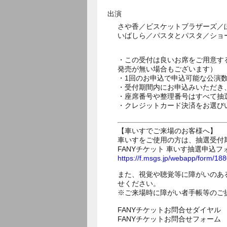
出演
さや香／ビスケットブラザーズ／
いばしら／パスタとパスタ／ショ
・この受付は良いお席をご用意す
発売が無い場合もございます）
・1回のお申込で申込可能な公演
・受付期間内にお申込みいただき
・座席番号や整理番号はすべて抽
・クレジットカード決済をお選び
【車いすでご来場のお客様へ】
車いすをご使用の方は、抽選受付
FANYチケット 車いす抽選申込フ
https://f.msgs.jp/webapp/form/1
また、視覚や聴覚等に障がいのあ
せください。
※ご来場時に障がい者手帳等のご
FANYチケットお問合せダイヤル 05
FANYチケットお問合せフォー