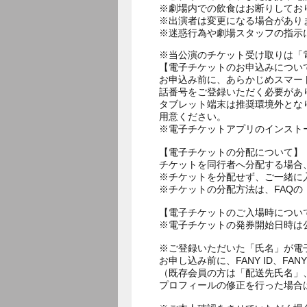
※劇場内での飲食はお断りしてお
※出演者は変更になる場合があり
※当公演のチケット受け取りは「
【電子チケットのお申込みについ
お申込み前に、あらかじめスマー
話番号をご登録いただく必要があ
タブレット端末は推奨環境外とな
用意ください。
※電子チケットアプリのインスト
【電子チケットの分配について】
チケットを同行者へ分配する場合
※チケットを分配せず、ご一緒に
※チケットの分配方法は、FAQ
【電子チケットのご入場時につい
※電子チケットの発券開始日時は公
※ご登録いただいた「氏名」が電
お申し込み前に、FANY ID、
（既存会員の方は「配送先氏名」
プロフィールの修正を行った場合