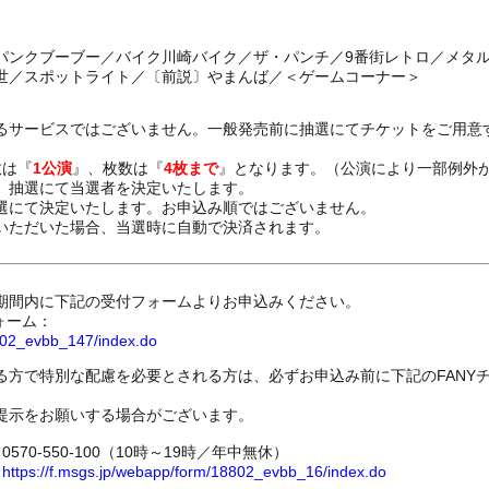
パンクブーブー／バイク川崎バイク／ザ・パンチ／9番街レトロ／メタ
世／スポットライト／〔前説〕やまんば／＜ゲームコーナー＞
るサービスではございません。一般発売前に抽選にてチケットをご用意
数は『
1公演
』、枚数は『
4枚まで
』となります。（公演により一部例外
、抽選にて当選者を決定いたします。
選にて決定いたします。お申込み順ではございません。
いただいた場合、当選時に自動で決済されます。
期間内に下記の受付フォームよりお申込みください。
ォーム：
8802_evbb_147/index.do
る方で特別な配慮を必要とされる方は、必ずお申込み前に下記のFANY
提示をお願いする場合がございます。
70-550-100（10時～19時／年中無休）
ム
https://f.msgs.jp/webapp/form/18802_evbb_16/index.do