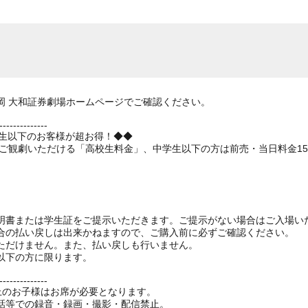
岡 大和証券劇場ホームページでご確認ください。
--------------
学生以下のお客様が超お得！◆◆
でご観劇いただける「高校生料金」、中学生以下の方は前売・当日料金1
明書または学生証をご提示いただきます。ご提示がない場合はご入場い
合の払い戻しは出来かねますので、ご購入前に必ずご確認ください。
ただけません。また、払い戻しも行いません。
以下の方に限ります。
--------------
以上のお子様はお席が必要となります。
話等での録音・録画・撮影・配信禁止。