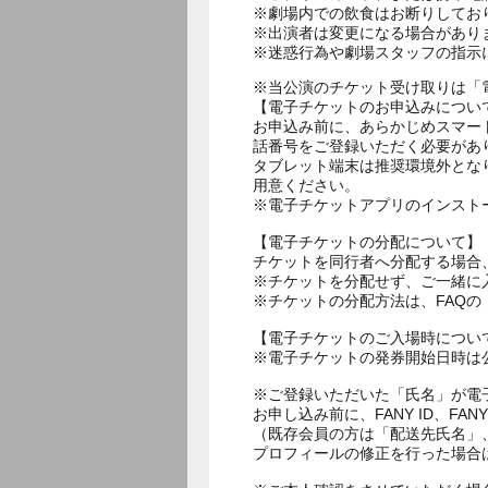
※劇場内での飲食はお断りしてお
※出演者は変更になる場合があり
※当公演のチケット受け取りは「
【電子チケットのお申込みについ
お申込み前に、あらかじめスマー
話番号をご登録いただく必要があ
タブレット端末は推奨環境外とな
用意ください。
※電子チケットアプリのインスト
【電子チケットの分配について】
チケットを同行者へ分配する場合
※チケットを分配せず、ご一緒に
※チケットの分配方法は、FAQ
【電子チケットのご入場時につい
※電子チケットの発券開始日時は公
※ご登録いただいた「氏名」が電
お申し込み前に、FANY ID、
（既存会員の方は「配送先氏名」
プロフィールの修正を行った場合