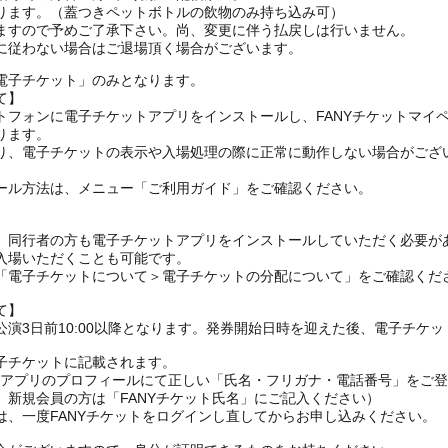
ります。（蓋つきペットボトルの飲物のみ持ち込み可）
ますので予めご了承下さい。尚、変更に伴う払戻しは行いません。
電子チケット」のみとなります。
て】
トフォンに電子チケットアプリをインストールし、FANYチケットマイ
ります。
り、電子チケットの表示や入場処理の際に正常に動作しない場合がござ
ール方法は、メニュー「ご利用ガイド」をご確認ください。
、同行者の方も電子チケットアプリをインストールしていただく必要が
入場いただくことも可能です。
の「電子チケットについて＞電子チケットの分配について」をご確認くだ
て】
演3日前10:00以降となります。発券開始日時を迎えた後、電子チケ
子チケットに記載されます。
FANYアプリのプロフィールにて正しい「氏名・フリガナ・電話番号」を
、新規会員の方は「FANYチケット氏名」にご記入ください）
は、一度FANYチケットをログインし直してからお申し込みください