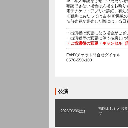
※ご本人確認をさせていただく場
確認できない場合は入場をお断り
電子チケットアプリの詳細、有効
※観劇にあたっては吉本HP掲載の
※前売券が完売した際には、当日
・出演者は変更になる場合がござ
・出演者等の変更に伴う払戻しは
・ご当選後の変更・キャンセル（
FANYチケット問合せダイヤル
0570-550-100
公演
福岡よしもとお笑
2026/06/06(土)
ブ