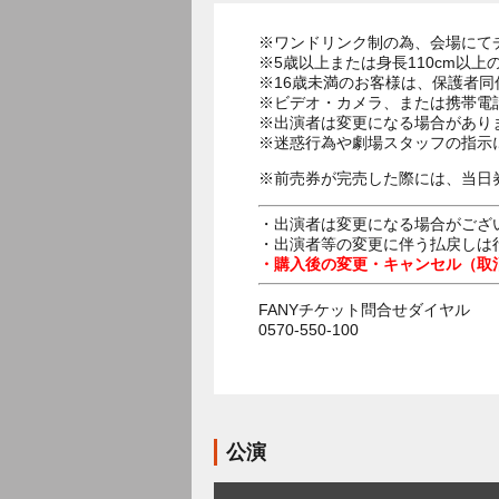
※ワンドリンク制の為、会場にて
※5歳以上または身長110cm以
※16歳未満のお客様は、保護者同
※ビデオ・カメラ、または携帯電
※出演者は変更になる場合があり
※迷惑行為や劇場スタッフの指示
※前売券が完売した際には、当日
・出演者は変更になる場合がござ
・出演者等の変更に伴う払戻しは
・購入後の変更・キャンセル（取
FANYチケット問合せダイヤル
0570-550-100
公演