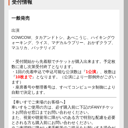
受付情報
一般発売
出演
COWCOW、タカアンドトシ、あべこうじ、ハイキングウ
ォーキング、ライス、マヂカルラブリー、おかずクラブ、
マユリカ、バッテリィズ
・受付開始から先着順でチケットが購入出来ます。予定枚
数に達し次第受付終了となります。
・1回の先着申込で申込可能な公演数は『
1公演
』、枚数は
『
10枚まで
』となります。（公演により一部例外がござい
ます）
・座席番号や整理番号は、すべてコンピュータ制御により
自動で決定します。
【車いすでご来場のお客様へ】
車いすをご使用の方は、必ず購入前に下記のFANYチケッ
トお問合せ窓口までお問い合わせください。
また、視覚や聴覚等に障がいのある方で特別な配慮を必要
とされる方も購入前にお問い合わせください。
※ご来場時に障がい者手帳等のご提示をお願いする場合が