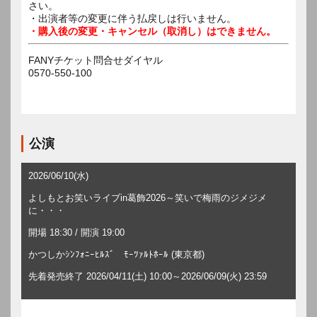
さい。
・出演者等の変更に伴う払戻しは行いません。
・購入後の変更・キャンセル（取消し）はできません。
FANYチケット問合せダイヤル
0570-550-100
公演
2026/06/10(水)
よしもとお笑いライブin葛飾2026～笑いで梅雨のジメジメ
に・・・
開場 18:30 / 開演 19:00
かつしかｼﾝﾌｫﾆｰﾋﾙｽﾞ ﾓｰﾂｧﾙﾄﾎｰﾙ (東京都)
先着発売終了 2026/04/11(土) 10:00～2026/06/09(火) 23:59