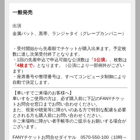
一般発売
出演
金属バット、黒帯、ランジャタイ（グレープカンパニー）
・受付開始から先着順でチケットが購入出来ます。予定枚
数に達し次第受付終了となります。
・1回の先着申込で申込可能な公演数は『
1公演
』、枚数は
『
4枚まで
』となります。（公演により一部例外がござい
ます）
・座席番号や整理番号は、すべてコンピュータ制御により
自動で決定します。
【車いすでご来場のお客様へ】
車いすをご使用の方は、必ず購入前に下記のFANYチケッ
トお問合せ窓口までお問い合わせください。
また、視覚や聴覚等に障がいのある方で特別な配慮を必要
とされる方も購入前にお問い合わせください。
※ご来場時に障がい者手帳等のご提示をお願いする場合が
ございます。
FANYチケットお問合せダイヤル 0570-550-100（10時～