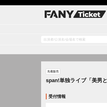
先着販売
span!単独ライブ「美男
受付情報