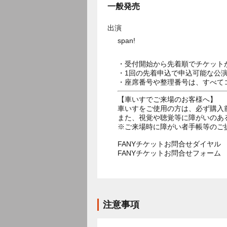
一般発売
出演
span!
・受付開始から先着順でチケット
・1回の先着申込で申込可能な公
・座席番号や整理番号は、すべて
【車いすでご来場のお客様へ】
車いすをご使用の方は、必ず購入
また、視覚や聴覚等に障がいのあ
※ご来場時に障がい者手帳等のご
FANYチケットお問合せダイヤル 05
FANYチケットお問合せフォー
注意事項