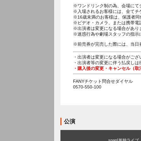
※ワンドリンク制の為、会場にて
※入場されるお客様には、全てチ
※16歳未満のお客様は、保護者同
※ビデオ・カメラ、または携帯電
※出演者は変更になる場合があり
※迷惑行為や劇場スタッフの指示
※前売券が完売した際には、当日
・出演者は変更になる場合がござ
・出演者等の変更に伴う払戻しは
・購入後の変更・キャンセル（取
FANYチケット問合せダイヤル
0570-550-100
公演
span!単独ライ