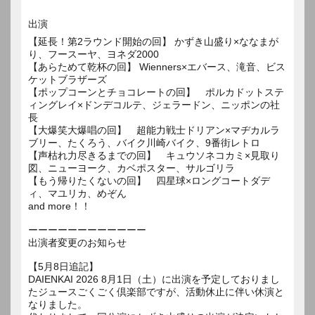
出演
【延長！第2ラウンド開始の回】 かずき山盛り×ななまが
り、フースーヤ、ヨネダ2000
【あらためて乾杯の回】 Wienners×エバース、滝音、ビス
ケットブラザーズ
【ポップコーンとチョコレートの回】 ポルカドットステ
ィングレイ×ドンデコルテ、ジェラードン、ニッポンの社
長
【大爆笑大爆唱の回】 超能力戦士ドリアン×マヂカルラ
ブリー、たくろう、バイク川崎バイク、9番街レトロ
【声枯れ力尽きるまでの回】 キュウソネコカミ×見取り
図、ニューヨーク、カベポスター、サルゴリラ
【もう帰りたくないの回】 四星球×ロングコートダデ
ィ、マユリカ、めぞん
and more！！
ーーーーーーーーーーーー
出演者変更のお知らせ
【5月8日追記】
DAIENKAI 2026 8月1日（土）に出演を予定しておりまし
たジュースごくごく倶楽部ですが、活動休止に伴い休演と
なりました。