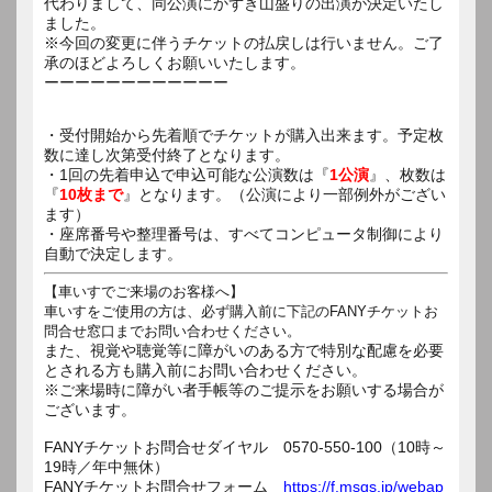
代わりまして、同公演にかずき山盛りの出演が決定いたし
ました。
※今回の変更に伴うチケットの払戻しは行いません。ご了
承のほどよろしくお願いいたします。
ーーーーーーーーーーーー
・受付開始から先着順でチケットが購入出来ます。予定枚
数に達し次第受付終了となります。
・1回の先着申込で申込可能な公演数は『
1公演
』、枚数は
『
10枚まで
』となります。（公演により一部例外がござい
ます）
・座席番号や整理番号は、すべてコンピュータ制御により
自動で決定します。
【車いすでご来場のお客様へ】
車いすをご使用の方は、
必ず購入前に下記のFANYチケットお
問合せ窓口までお問い合わ
せください。
また、視覚や聴覚等に障がいのある方で特別な配慮を必要
とされる方も購入前にお問い合わせください。
※ご来場時に障がい者手帳等のご提示をお願いする場合が
ございます。
FANYチケットお問合せダイヤル 0570-550-100（10時～
19時／年中無休）
FANYチケットお問合せフォーム
https://f.msgs.jp/webap