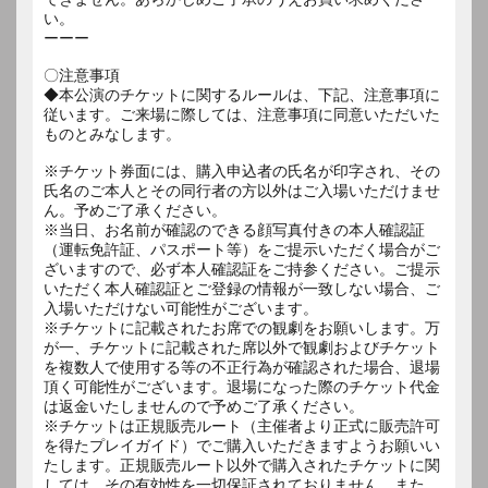
い。
ーーー
〇注意事項
◆本公演のチケットに関するルールは、下記、注意事項に
従います。ご来場に際しては、注意事項に同意いただいた
ものとみなします。
※チケット券面には、購入申込者の氏名が印字され、その
氏名のご本人とその同行者の方以外はご入場いただけませ
ん。予めご了承ください。
※当日、お名前が確認のできる顔写真付きの本人確認証
（運転免許証、パスポート等）をご提示いただく場合がご
ざいますので、必ず本人確認証をご持参ください。ご提示
いただく本人確認証とご登録の情報が一致しない場合、ご
入場いただけない可能性がございます。
※チケットに記載されたお席での観劇をお願いします。万
が一、チケットに記載された席以外で観劇およびチケット
を複数人で使用する等の不正行為が確認された場合、退場
頂く可能性がございます。退場になった際のチケット代金
は返金いたしませんので予めご了承ください。
※チケットは正規販売ルート（主催者より正式に販売許可
を得たプレイガイド）でご購入いただきますようお願いい
たします。正規販売ルート以外で購入されたチケットに関
しては、その有効性を一切保証されておりません。また、