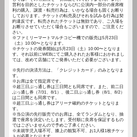
営利を目的としたチケットならびに公演内一部分の座席権
利の購入、譲渡・転売行為は、いかなる場合も固くお断り
しております。チケットの転売及びそれを試みる行為は契
約違反です。転売されたチケットは無効であり、ご入場を
お断りさせていただく場合もございますので、ご注意くだ
さい。
※ファミリーマートマルチコピー機での販売は5月23日
（土）10:00〜となります。
※チケットの発券開始は5月23日（土）10:00〜となりま
す。それ以前にWEBにてご購入されたお客様におかれまし
ては、改めて店舗にてご発券いただく必要がございます。
※先行の決済方法は、「クレジットカード」のみとなりま
す。
※お席は全て指定席です。
※超三日ぶっ通し券は三日間とも同席です。また、前二日
ぶっ通し券（7/31、8/1）、後二日ぶっ通し券（8/1、8/2）
は二日間とも同席です。
※超三日ぶっ通し券はアリーナ確約のチケットとなりま
す。
※当公演の先行販売でのお席は、全てランダムとなり、抽
選で座席を決定いたします。受付順に良席を保証するもの
ではございませんので予めご了承ください。
※未就学児入場不可、膝上の観覧不可、お1人様1枚チケッ
トが必要となります。