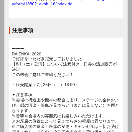
p/form/18802_evbb_16/index.do
注意事項
ーーー
DAIENKAI 2026
ご好評をいただき完売しておりました
【8/1（土）公演】について注釈付き一日券の追加販売が
決定！
この機会に是非ご来場ください！
・販売開始：7月25日（土）18:00～
▼注意事項
※会場の構造上や機材の都合により、ステージの全体およ
び一部の演出・映像が見づらい（または見えない）お席と
なります。
※音響や会場内の雰囲気はお楽しみいただけます。
※お座席の位置によって見えづらさの程度は異なります。
※ご購入後の返金・座席の変更・キャンセルは一切お受け
できません。あらかじめご了承のうえお買い求めくださ