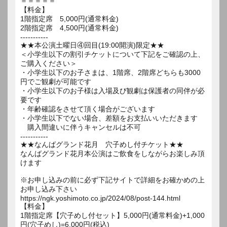
＝＝＝＝＝
【料金】
1階指定席 5,000円(通常料金)
2階指定席 4,500円(通常料金)
-----------
★★本公演土曜日④回目(19:00開演)限定★★
＜小学生以下の割引チケットについて下記をご確認の上、
ご購入ください＞
・小学生以下のお子さまは、1階席、2階席どちらも3000
円でご観劇が可能です
・小学生以下のお子様は入場及び観劇は保護者の同伴が必
要です
・年齢確認をさせて頂く場合がございます
・小学生以下でない場合、差額をお支払いいただきます
購入間違いに伴うキャンセルは不可
-----------
★★なんばグランド花月 穴子めし付チケット★★
なんばグランド花月本公演はご飲食をしながらお楽しみ頂
けます
※お申し込みの前に必ず下記サイトで詳細をお確かめの上
お申し込み下さい
https://ngk.yoshimoto.co.jp/2024/08/post-144.html
【料金】
1階指定席【穴子めし付セット】5,000円(通常料金)+1,000
円(穴子めし)=6,000円(税込)