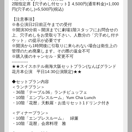
2階指定席【穴子めし付セット】4,500円(通常料金)+1,000
円(穴子めし)=5,500円(税込)
【注意事項】
※各公演日2日前正午までの受付
※開演30分前～開演までに劇場1階スタッフにお問合せの
上、穴子めしをお受取り下さい。人数分の「穴子めし付チ
ケット」の提示が必要です
※開演から1時間後に引取りに来られない場合は衛生上の
管理のため廃棄します。その際の返金不可
※購入後のキャンセル・変更不可
-----------
★★スイスホテル南海大阪セットプラン(なんばグランド
花月本公演 平日14:30公演限定)★★
◆セットプラン内容
＜ランチプラン＞
・36階「テーブル36」ランチビュッフェ
・10階「エンプレスルーム」Yum Cha Lunch
・10階「花暦」天麩羅・お造りセット1ドリンク付き
＜ディナープラン＞
・10階「エンプレスルーム」 緑簾
・10階「花暦」会席料理 雅