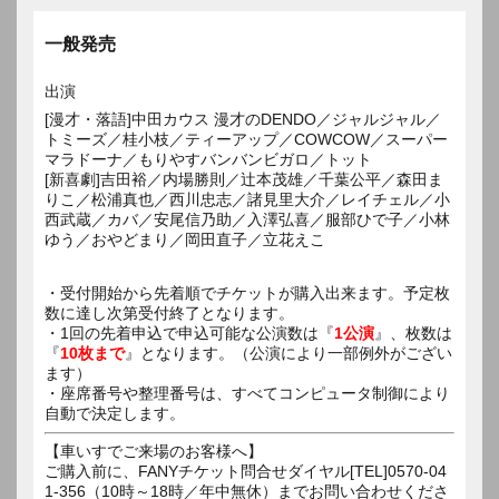
一般発売
出演
[漫才・落語]中田カウス 漫才のDENDO／ジャルジャル／
トミーズ／桂小枝／ティーアップ／COWCOW／スーパー
マラドーナ／もりやすバンバンビガロ／トット
[新喜劇]吉田裕／内場勝則／辻本茂雄／千葉公平／森田ま
りこ／松浦真也／西川忠志／諸見里大介／レイチェル／小
西武蔵／カバ／安尾信乃助／入澤弘喜／服部ひで子／小林
ゆう／おやどまり／岡田直子／立花えこ
・受付開始から先着順でチケットが購入出来ます。予定枚
数に達し次第受付終了となります。
・1回の先着申込で申込可能な公演数は『
1公演
』、枚数は
『
10枚まで
』となります。（公演により一部例外がござい
ます）
・座席番号や整理番号は、すべてコンピュータ制御により
自動で決定します。
【車いすでご来場のお客様へ】
ご購入前に、FANYチケット問合せダイヤル[TEL]0570-04
1-356（10時～18時／年中無休）までお問い合わせくださ