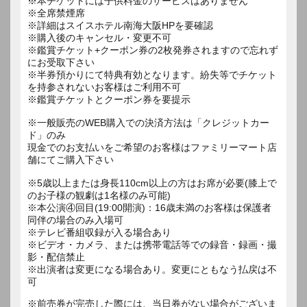
※本チケットには子供料金のサービスはありません
※全席禁煙席
※詳細はスイスホテル南海大阪HPを要確認
※購入後のキャンセル・変更不可
※鑑賞チケット+クーポン券の2枚発券されますので忘れず
にお受取下さい
※半券預かりにて特典有効となります。紛失等でチケット
を持参されないお客様はご利用不可
※鑑賞チケットとクーポン券を要提示
※一般販売のWEB購入での決済方法は「クレジットカー
ド」のみ
現金でのお支払いをご希望のお客様はファミリーマート店
舗にてご購入下さい
※5歳以上または身長110cm以上の方はお席が必要(膝上で
のお子様の観劇は1名様のみ可能)
※本公演④回目(19:00開演)：16歳未満のお客様は保護者
同伴の場合のみ入場可
※テレビ番組収録が入る場合あり
※ビデオ・カメラ、または携帯電話等での録音・録画・撮
影・配信禁止
※出演者は変更になる場合あり。変更にともなう払戻は不
可
※前売券が完売した際には、当日券がない場合がございま