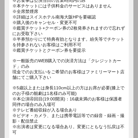
※お食事は公演当日の営業時間内のみ
※本チケットには子供料金のサービスはありません
※全席禁煙席
※詳細はスイスホテル南海大阪HPを要確認
※購入後のキャンセル・変更不可
※鑑賞チケット+クーポン券の2枚発券されますので忘れず
にお受取下さい
※半券預かりにて特典有効となります。紛失等でチケット
を持参されないお客様はご利用不可
※鑑賞チケットとクーポン券を要提示
※一般販売のWEB購入での決済方法は「クレジットカー
ド」のみ
現金でのお支払いをご希望のお客様はファミリーマート店
舗にてご購入下さい
※5歳以上または身長110cm以上の方はお席が必要(膝上で
のお子様の観劇は1名様のみ可能)
※本公演④回目(19:00開演)：16歳未満のお客様は保護者
同伴の場合のみ入場可
※テレビ番組収録が入る場合あり
※ビデオ・カメラ、または携帯電話等での録音・録画・撮
影・配信禁止
※出演者は変更になる場合あり。変更にともなう払戻は不
可