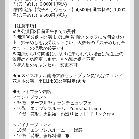
円(穴子めし)=6,000円(税込)
2階指定席【穴子めし付セット】4,500円(通常料金)+1,000
円(穴子めし)=5,500円(税込)
【注意事項】
※各公演日2日前正午までの受付
※開演30分前～開演までに劇場1階スタッフにお問合せの
上、穴子めしをお受取り下さい。人数分の「穴子めし付チ
ケット」の提示が必要です
※開演から1時間後に引取りに来られない場合は衛生上の
管理のため廃棄します。その際の返金不可
※購入後のキャンセル・変更不可
-----------
★★スイスホテル南海大阪セットプラン(なんばグランド
花月本公演 平日14:30公演限定)★★
◆セットプラン内容
＜ランチプラン＞
・36階「テーブル36」ランチビュッフェ
・10階「エンプレスルーム」Yum Cha Lunch
・10階「花暦」天麩羅・お造りセット1ドリンク付き
＜ディナープラン＞
・10階「エンプレスルーム」 緑簾
・10階「花暦」会席料理 雅