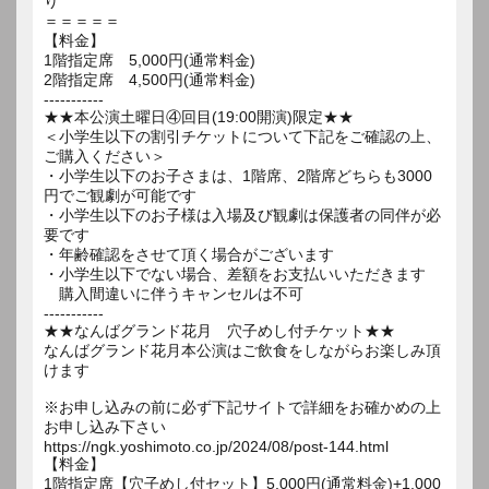
り
＝＝＝＝＝
【料金】
1階指定席 5,000円(通常料金)
2階指定席 4,500円(通常料金)
-----------
★★本公演土曜日④回目(19:00開演)限定★★
＜小学生以下の割引チケットについて下記をご確認の上、
ご購入ください＞
・小学生以下のお子さまは、1階席、2階席どちらも3000
円でご観劇が可能です
・小学生以下のお子様は入場及び観劇は保護者の同伴が必
要です
・年齢確認をさせて頂く場合がございます
・小学生以下でない場合、差額をお支払いいただきます
購入間違いに伴うキャンセルは不可
-----------
★★なんばグランド花月 穴子めし付チケット★★
なんばグランド花月本公演はご飲食をしながらお楽しみ頂
けます
※お申し込みの前に必ず下記サイトで詳細をお確かめの上
お申し込み下さい
https://ngk.yoshimoto.co.jp/2024/08/post-144.html
【料金】
1階指定席【穴子めし付セット】5,000円(通常料金)+1,000