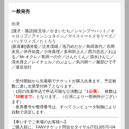
一般発売
出演
[漫才・落語]桂文珍／かまいたち／シャンプーハット／ギ
ャロップ／アインシュタイン／マイスイートメモリーズ／
バッテリィズ／たくろう
[新喜劇]酒井藍／辻本茂雄／池乃めだか／島田珠代／吉岡
友見／伊丹祐貴／小寺真理／多和田上人／西川忠志／おは
る／Mr.オクレ／島田一の介／けんたくん／清水けんじ／
清水啓之／レイチェル／のぶよし／烏川耕一／服部ひで子
／瀧見信行
・受付開始から先着順でチケットが購入出来ます。予定枚
数に達し次第受付終了となります。
・1回の先着申込で申込可能な公演数は『
1公演
』、枚数は
『
10枚まで
』となります。（公演により一部例外がござい
ます）
・座席番号や整理番号は、すべてコンピュータ制御により
自動で決定します。
【車いすでご来場のお客様へ】
ご購入前に、FANYチケット問合せダイヤル[TEL]0570-04