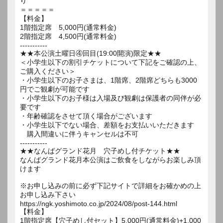
り
＝＝＝＝＝
【料金】
1階指定席 5,000円(通常料金)
2階指定席 4,500円(通常料金)
-----------
★★本公演土曜日④回目(19:00開演)限定★★
＜小学生以下の割引チケットについて下記をご確認の上、
ご購入ください＞
・小学生以下のお子さまは、1階席、2階席どちらも3000
円でご観劇が可能です
・小学生以下のお子様は入場及び観劇は保護者の同伴が必
要です
・年齢確認をさせて頂く場合がございます
・小学生以下でない場合、差額をお支払いいただきます
購入間違いに伴うキャンセルは不可
-----------
★★なんばグランド花月 穴子めし付チケット★★
なんばグランド花月本公演はご飲食をしながらお楽しみ頂
けます
※お申し込みの前に必ず下記サイトで詳細をお確かめの上
お申し込み下さい
https://ngk.yoshimoto.co.jp/2024/08/post-144.html
【料金】
1階指定席【穴子めし付セット】5,000円(通常料金)+1,000