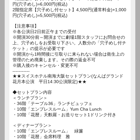
円(穴子めし)=6,000円(税込)
2階指定席【穴子めし付セット】4,500円(通常料金)+1,000
円(穴子めし)=5,500円(税込)
【注意事項】
※各公演日2日前正午までの受付
※開演30分前～開演までに劇場1階スタッフにお問合せの
上、穴子めしをお受取り下さい。人数分の「穴子めし付チ
ケット」の提示が必要です
※開演から1時間後に引取りに来られない場合は衛生上の
管理のため廃棄します。その際の返金不可
※購入後のキャンセル・変更不可
-----------
★★スイスホテル南海大阪セットプラン(なんばグランド
花月本公演 平日14:30公演限定)★★
◆セットプラン内容
＜ランチプラン＞
・36階「テーブル36」ランチビュッフェ
・10階「エンプレスルーム」Yum Cha Lunch
・10階「花暦」天麩羅・お造りセット1ドリンク付き
＜ディナープラン＞
・10階「エンプレスルーム」 緑簾
・10階「花暦」会席料理 雅