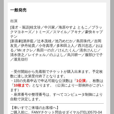
一般発売
出演
[漫才・落語]桂文珍／中川家／海原やすよ ともこ／ブラッ
クマヨネーズ／トミーズ／スマイル／アキナ／豪快キャプ
テン
[新喜劇]酒井藍／辻本茂雄／池乃めだか／島田珠代／吉岡
友見／伊丹祐貴／小寺真理／多和田上人／西川忠志／おは
る／Mr.オクレ／島田一の介／けんたくん／清水けんじ／
清水啓之／レイチェル／のぶよし／烏川耕一／服部ひで子
／瀧見信行
・受付開始から先着順でチケットが購入出来ます。予定枚
数に達し次第受付終了となります。
・1回の先着申込で申込可能な公演数は『
1公演
』、枚数は
『
10枚まで
』となります。（公演により一部例外がござい
ます）
・座席番号や整理番号は、すべてコンピュータ制御により
自動で決定します。
【車いすでご来場のお客様へ】
ご購入前に、FANYチケット問合せダイヤル[TEL]0570-04