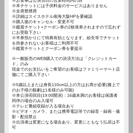
※お食事は公演当日の営業時間内のみ
※本チケットには子供料金のサービスはありません
※全席禁煙席
※詳細はスイスホテル南海大阪HPを要確認
※購入後のキャンセル・変更不可
※鑑賞チケット+クーポン券の2枚発券されますので忘れず
にお受取下さい
※半券預かりにて特典有効となります。紛失等でチケット
を持参されないお客様はご利用不可
※鑑賞チケットとクーポン券を要提示
※一般販売のWEB購入での決済方法は「クレジットカー
ド」のみ
現金でのお支払いをご希望のお客様はファミリーマート店
舗にてご購入下さい
※5歳以上または身長110cm以上の方はお席が必要(膝上で
のお子様の観劇は1名様のみ可能)
※本公演④回目(19:00開演)：16歳未満のお客様は保護者
同伴の場合のみ入場可
※テレビ番組収録が入る場合あり
※ビデオ・カメラ、または携帯電話等での録音・録画・撮
影・配信禁止
※出演者は変更になる場合あり。変更にともなう払戻は不
可