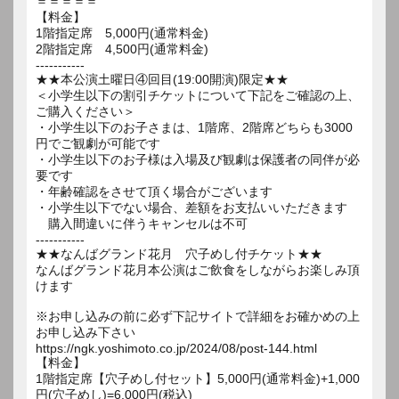
＝＝＝＝＝
【料金】
1階指定席 5,000円(通常料金)
2階指定席 4,500円(通常料金)
-----------
★★本公演土曜日④回目(19:00開演)限定★★
＜小学生以下の割引チケットについて下記をご確認の上、
ご購入ください＞
・小学生以下のお子さまは、1階席、2階席どちらも3000
円でご観劇が可能です
・小学生以下のお子様は入場及び観劇は保護者の同伴が必
要です
・年齢確認をさせて頂く場合がございます
・小学生以下でない場合、差額をお支払いいただきます
購入間違いに伴うキャンセルは不可
-----------
★★なんばグランド花月 穴子めし付チケット★★
なんばグランド花月本公演はご飲食をしながらお楽しみ頂
けます
※お申し込みの前に必ず下記サイトで詳細をお確かめの上
お申し込み下さい
https://ngk.yoshimoto.co.jp/2024/08/post-144.html
【料金】
1階指定席【穴子めし付セット】5,000円(通常料金)+1,000
円(穴子めし)=6,000円(税込)