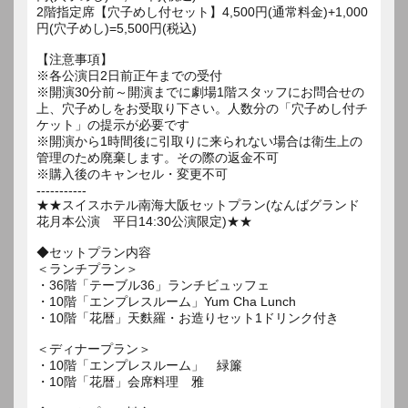
2階指定席【穴子めし付セット】4,500円(通常料金)+1,000
円(穴子めし)=5,500円(税込)
【注意事項】
※各公演日2日前正午までの受付
※開演30分前～開演までに劇場1階スタッフにお問合せの
上、穴子めしをお受取り下さい。人数分の「穴子めし付チ
ケット」の提示が必要です
※開演から1時間後に引取りに来られない場合は衛生上の
管理のため廃棄します。その際の返金不可
※購入後のキャンセル・変更不可
-----------
★★スイスホテル南海大阪セットプラン(なんばグランド
花月本公演 平日14:30公演限定)★★
◆セットプラン内容
＜ランチプラン＞
・36階「テーブル36」ランチビュッフェ
・10階「エンプレスルーム」Yum Cha Lunch
・10階「花暦」天麩羅・お造りセット1ドリンク付き
＜ディナープラン＞
・10階「エンプレスルーム」 緑簾
・10階「花暦」会席料理 雅