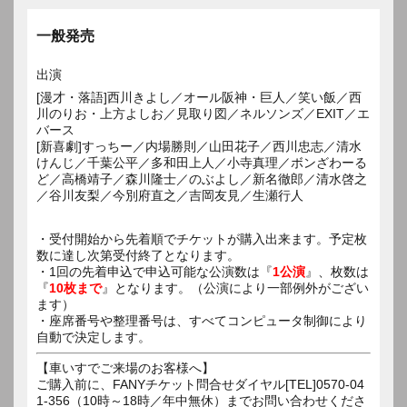
一般発売
出演
[漫才・落語]西川きよし／オール阪神・巨人／笑い飯／西
川のりお・上方よしお／見取り図／ネルソンズ／EXIT／エ
バース
[新喜劇]すっちー／内場勝則／山田花子／西川忠志／清水
けんじ／千葉公平／多和田上人／小寺真理／ボンざわーる
ど／高橋靖子／森川隆士／のぶよし／新名徹郎／清水啓之
／谷川友梨／今別府直之／吉岡友見／生瀬行人
・受付開始から先着順でチケットが購入出来ます。予定枚
数に達し次第受付終了となります。
・1回の先着申込で申込可能な公演数は『
1公演
』、枚数は
『
10枚まで
』となります。（公演により一部例外がござい
ます）
・座席番号や整理番号は、すべてコンピュータ制御により
自動で決定します。
【車いすでご来場のお客様へ】
ご購入前に、FANYチケット問合せダイヤル[TEL]0570-04
1-356（10時～18時／年中無休）までお問い合わせくださ