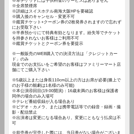
※本チケットには子供料金のサービスはありません
※全席禁煙席
※詳細はスイスホテル南海大阪HPを要確認
※購入後のキャンセル・変更不可
※鑑賞チケット+クーポン券の2枚発券されますので忘れず
にお受取下さい
※半券預かりにて特典有効となります。紛失等でチケット
を持参されないお客様はご利用不可
※鑑賞チケットとクーポン券を要提示
※一般販売のWEB購入での決済方法は「クレジットカー
ド」のみ
現金でのお支払いをご希望のお客様はファミリーマート店
舗にてご購入下さい
※5歳以上または身長110cm以上の方はお席が必要(膝上で
のお子様の観劇は1名様のみ可能)
※本公演④回目(19:00開演)：16歳未満のお客様は保護者
同伴の場合のみ入場可
※テレビ番組収録が入る場合あり
※ビデオ・カメラ、または携帯電話等での録音・録画・撮
影・配信禁止
※出演者は変更になる場合あり。変更にともなう払戻は不
可
※前売券が完売した際には、当日券がない場合がございま