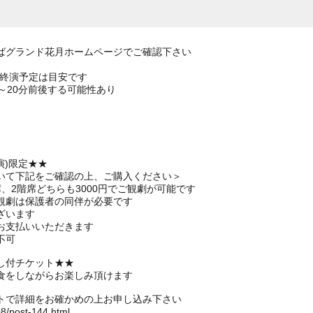
ばグランド花月ホームページでご確認下さい
の終演予定は目安です
～20分前後する可能性あり
演)限定★★
いて下記をご確認の上、ご購入ください＞
、2階席どちらも3000円でご観劇が可能です
観劇は保護者の同伴が必要です
ざいます
お支払いいただきます
不可
し付チケット★★
食をしながらお楽しみ頂けます
トで詳細をお確かめの上お申し込み下さい
08/post-144.html