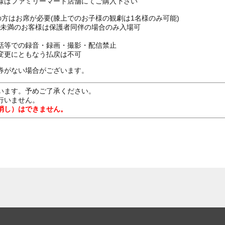
様はファミリーマート店舗にてご購入下さい
上の方はお席が必要(膝上でのお子様の観劇は1名様のみ可能)
16歳未満のお客様は保護者同伴の場合のみ入場可
話等での録音・録画・撮影・配信禁止
変更にともなう払戻は不可
券がない場合がございます。
います。予めご了承ください。
行いません。
消し）はできません。