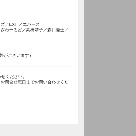
／EXIT／エバース
ンざわーるど／高橋靖子／森川隆士／
外がございます）
合わせください。
トお問合せ窓口までお問い合わせくだ