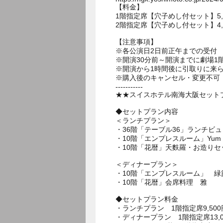
【料金】
1階指定席【穴子めし付セット】5,000
2階指定席【穴子めし付セット】4,500
【注意事項】
※各公演日2日前正午までの受付
※開演30分前～開演までに劇場
※開演から1時間後に引取りに来
※購入後のキャンセル・変更不可
-----------
★★スイスホテル南海大阪セットプ
◆セットプラン内容
＜ランチプラン＞
・36階「テーブル36」ランチビ
・10階「エンプレスルーム」Yum Ch
・10階「花暦」天麩羅・お造りセ
＜ディナープラン＞
・10階「エンプレスルーム」 緑
・10階「花暦」会席料理 雅
◆セットプラン料金
・ランチプラン 1階指定席9,500
・ディナープラン 1階指定席13,00