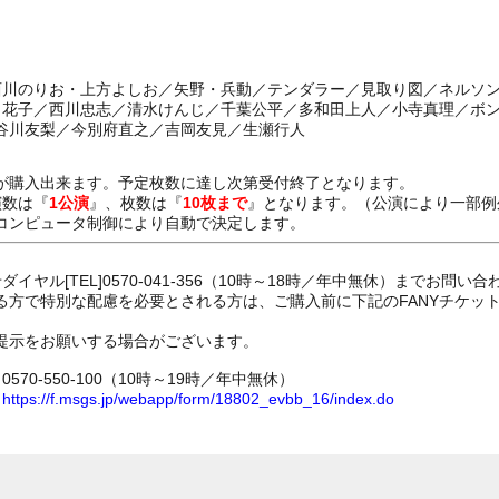
西川のりお・上方よしお／矢野・兵動／テンダラー／見取り図／ネルソンズ
山田花子／西川忠志／清水けんじ／千葉公平／多和田上人／小寺真理／ボ
谷川友梨／今別府直之／吉岡友見／生瀬行人
が購入出来ます。予定枚数に達し次第受付終了となります。
演数は『
1公演
』、枚数は『
10枚まで
』となります。（公演により一部例
コンピュータ制御により自動で決定します。
イヤル[TEL]0570-041-356（10時～18時／年中無休）までお問い
る方で特別な配慮を必要とされる方は、ご購入前に下記のFANYチケッ
提示をお願いする場合がございます。
70-550-100（10時～19時／年中無休）
ム
https://f.msgs.jp/webapp/form/18802_evbb_16/index.do