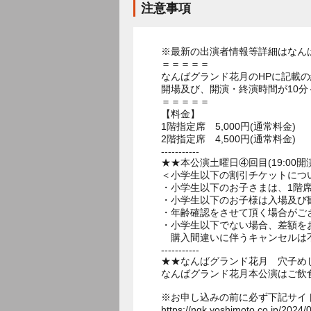
注意事項
※最新の出演者情報等詳細はなん
＝＝＝＝＝
なんばグランド花月のHPに記載
開場及び、開演・終演時間が10分
＝＝＝＝＝
【料金】
1階指定席 5,000円(通常料金)
2階指定席 4,500円(通常料金)
-----------
★★本公演土曜日④回目(19:00開
＜小学生以下の割引チケットにつ
・小学生以下のお子さまは、1階席
・小学生以下のお子様は入場及び
・年齢確認をさせて頂く場合がご
・小学生以下でない場合、差額を
購入間違いに伴うキャンセルは
-----------
★★なんばグランド花月 穴子め
なんばグランド花月本公演はご飲
※お申し込みの前に必ず下記サイ
https://ngk.yoshimoto.co.jp/2024/