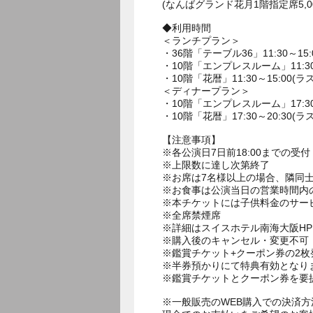
(なんばグランド花月1階指定席5,0
◆利用時間
＜ランチプラン＞
・36階「テーブル36」11:30～15:
・10階「エンプレスルーム」11:30～
・10階「花暦」11:30～15:00(ラ
＜ディナープラン＞
・10階「エンプレスルーム」17:30～
・10階「花暦」17:30～20:30(ラ
【注意事項】
※各公演日7日前18:00までの受付
※上限数に達し次第終了
※お席は7名様以上の場合、隣同士
※お食事は公演当日の営業時間内
※本チケットには子供料金のサー
※全席禁煙席
※詳細はスイスホテル南海大阪H
※購入後のキャンセル・変更不可
※鑑賞チケット+クーポン券の2
※半券預かりにて特典有効となり
※鑑賞チケットとクーポン券を要
※一般販売のWEB購入での決済