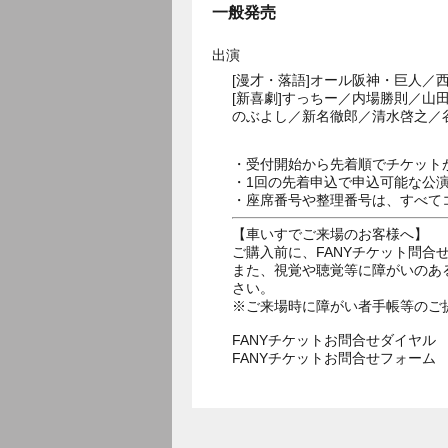
一般発売
出演
[漫才・落語]オール阪神・巨人／
[新喜劇]すっちー／内場勝則／
のぶよし／新名徹郎／清水啓之／
・受付開始から先着順でチケット
・1回の先着申込で申込可能な公
・座席番号や整理番号は、すべて
【車いすでご来場のお客様へ】
ご購入前に、FANYチケット問合せダ
また、視覚や聴覚等に障がいのあ
さい。
※ご来場時に障がい者手帳等のご
FANYチケットお問合せダイヤル 05
FANYチケットお問合せフォー