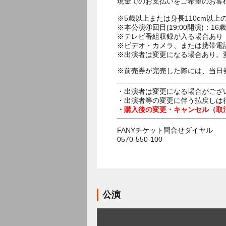
現金でのお支払いをご希望のお客
※5歳以上または身長110cm以
※本公演④回目(19:00開演)：
※テレビ番組収録が入る場合あり
※ビデオ・カメラ、または携帯電
※出演者は変更になる場合あり。
※前売券が完売した際には、当日
・出演者は変更になる場合がござ
・出演者等の変更に伴う払戻しは
・購入後の変更・キャンセル（取
FANYチケット問合せダイヤル
0570-550-100
公演