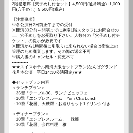
2階指定席【穴子めし付セット】4,500円(通常料金)+1,000
円(穴子めし)=5,500円(税込)
【注意事項】
※各公演日2日前正午までの受付
※開演30分前～開演までに劇場1階スタッフにお問合せの
上、穴子めしをお受取り下さい。人数分の「穴子めし付チ
ケット」の提示が必要です
※開演から1時間後に引取りに来られない場合は衛生上の
管理のため廃棄します。その際の返金不可
※購入後のキャンセル・変更不可
-----------
★★スイスホテル南海大阪セットプラン(なんばグランド
花月本公演 平日14:30公演限定)★★
◆セットプラン内容
＜ランチプラン＞
・36階「テーブル36」ランチビュッフェ
・10階「エンプレスルーム」Yum Cha Lunch
・10階「花暦」天麩羅・お造りセット1ドリンク付き
＜ディナープラン＞
・10階「エンプレスルーム」 緑簾
・10階「花暦」会席料理 雅