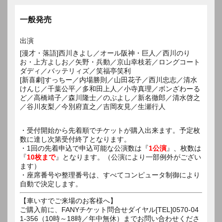
一般発売
出演
[漫才・落語]西川きよし／オール阪神・巨人／西川のり
お・上方よしお／矢野・兵動／京山幸枝若／ロングコート
ダディ／バッテリィズ／笑福亭笑利
[新喜劇]すっちー／内場勝則／山田花子／西川忠志／清水
けんじ／千葉公平／多和田上人／小寺真理／ボンざわーる
ど／高橋靖子／森川隆士／のぶよし／新名徹郎／清水啓之
／谷川友梨／今別府直之／吉岡友見／生瀬行人
・受付開始から先着順でチケットが購入出来ます。予定枚
数に達し次第受付終了となります。
・1回の先着申込で申込可能な公演数は『
1公演
』、枚数は
『
10枚まで
』となります。（公演により一部例外がござい
ます）
・座席番号や整理番号は、すべてコンピュータ制御により
自動で決定します。
【車いすでご来場のお客様へ】
ご購入前に、FANYチケット問合せダイヤル[TEL]0570-04
1-356（10時～18時／年中無休）までお問い合わせくださ