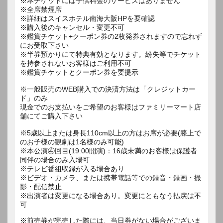
※本チケットには子供料金のサービスはありません
※全席禁煙席
※詳細はスイスホテル南海大阪HPを要確認
※購入後のキャンセル・変更不可
※鑑賞チケット+クーポン券の2枚発券されますので忘れず
にお受取下さい
※半券預かりにて特典有効となります。紛失等でチケット
を持参されないお客様はご利用不可
※鑑賞チケットとクーポン券を要提示
※一般販売のWEB購入での決済方法は「クレジットカー
ド」のみ
現金でのお支払いをご希望のお客様はファミリーマート店
舗にてご購入下さい
※5歳以上または身長110cm以上の方はお席が必要(膝上で
のお子様の観劇は1名様のみ可能)
※本公演④回目(19:00開演)：16歳未満のお客様は保護者
同伴の場合のみ入場可
※テレビ番組収録が入る場合あり
※ビデオ・カメラ、または携帯電話等での録音・録画・撮
影・配信禁止
※出演者は変更になる場合あり。変更にともなう払戻は不
可
※前売券が完売した際には、当日券がない場合がございま