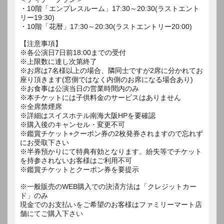
・10階「エンプレスルーム」17:30～20:30(ラストエント
リー19:30)
・10階「花暦」17:30～20:30(ラストエントリー20:00)
【注意事項】
※各公演日7日前18:00までの受付
※上限数に達し次第終了
※お席は7名様以上の場合、隣同士ですが2席に分かれてお
座り頂きます(窓側ではなく内側のお席になる場合あり)
※お食事は公演当日の営業時間内のみ
※本チケットには子供料金のサービスはありません
※全席禁煙席
※詳細はスイスホテル南海大阪HPを要確認
※購入後のキャンセル・変更不可
※鑑賞チケット+クーポン券の2枚発券されますので忘れず
にお受取下さい
※半券預かりにて特典有効となります。紛失等でチケット
を持参されないお客様はご利用不可
※鑑賞チケットとクーポン券を要提示
※一般販売のWEB購入での決済方法は「クレジットカー
ド」のみ
現金でのお支払いをご希望のお客様はファミリーマート店
舗にてご購入下さい