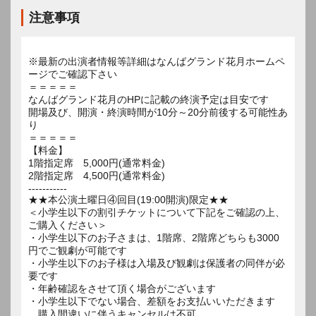
注意事項
※最新の出演者情報等詳細はなんばグランド花月ホームペ
ージでご確認下さい
＝＝＝＝＝
なんばグランド花月のHPに記載の終演予定は目安です
開場及び、開演・終演時間が10分～20分前後する可能性あ
り
＝＝＝＝＝
【料金】
1階指定席 5,000円(通常料金)
2階指定席 4,500円(通常料金)
-----------
★★本公演土曜日④回目(19:00開演)限定★★
＜小学生以下の割引チケットについて下記をご確認の上、
ご購入ください＞
・小学生以下のお子さまは、1階席、2階席どちらも3000
円でご観劇が可能です
・小学生以下のお子様は入場及び観劇は保護者の同伴が必
要です
・年齢確認をさせて頂く場合がございます
・小学生以下でない場合、差額をお支払いいただきます
購入間違いに伴うキャンセルは不可