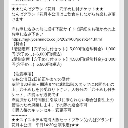
-----------
★★なんばグランド花月 穴子めし付チケット★★
なんばグランド花月本公演はご飲食をしながらお楽しみ頂
けます
※お申し込みの前に必ず下記サイトで詳細をお確かめの上
お申し込み下さい
https://ngk.yoshimoto.co.jp/2024/08/post-144.html
【料金】
1階指定席【穴子めし付セット】5,000円(通常料金)+1,000
円(穴子めし)=6,000円(税込)
2階指定席【穴子めし付セット】4,500円(通常料金)+1,000
円(穴子めし)=5,500円(税込)
【注意事項】
※各公演日2日前正午までの受付
※開演30分前～開演までに劇場1階スタッフにお問合せの
上、穴子めしをお受取り下さい。人数分の「穴子めし付チ
ケット」の提示が必要です
※開演から1時間後に引取りに来られない場合は衛生上の
管理のため廃棄します。その際の返金不可
※購入後のキャンセル・変更不可
-----------
★★スイスホテル南海大阪セットプラン(なんばグランド
花月本公演 平日14:30公演限定)★★