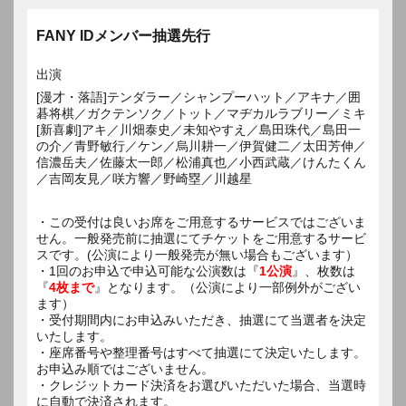
FANY IDメンバー抽選先行
出演
[漫才・落語]テンダラー／シャンプーハット／アキナ／囲
碁将棋／ガクテンソク／トット／マヂカルラブリー／ミキ
[新喜劇]アキ／川畑泰史／未知やすえ／島田珠代／島田一
の介／青野敏行／ケン／烏川耕一／伊賀健二／太田芳伸／
信濃岳夫／佐藤太一郎／松浦真也／小西武蔵／けんたくん
／吉岡友見／咲方響／野崎塁／川越星
・この受付は良いお席をご用意するサービスではございま
せん。一般発売前に抽選にてチケットをご用意するサービ
スです。(公演により一般発売が無い場合もございます）
・1回のお申込で申込可能な公演数は『
1公演
』、枚数は
『
4枚まで
』となります。（公演により一部例外がござい
ます）
・受付期間内にお申込みいただき、抽選にて当選者を決定
いたします。
・座席番号や整理番号はすべて抽選にて決定いたします。
お申込み順ではございません。
・クレジットカード決済をお選びいただいた場合、当選時
に自動で決済されます。