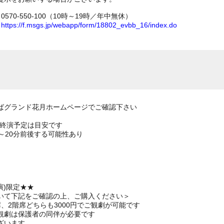
70-550-100（10時～19時／年中無休）
ム
https://f.msgs.jp/webapp/form/18802_evbb_16/index.do
ばグランド花月ホームページでご確認下さい
の終演予定は目安です
～20分前後する可能性あり
演)限定★★
いて下記をご確認の上、ご購入ください＞
、2階席どちらも3000円でご観劇が可能です
観劇は保護者の同伴が必要です
ざいます