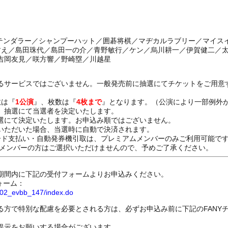
／テンダラー／シャンプーハット／囲碁将棋／マヂカルラブリー／マイス
やすえ／島田珠代／島田一の介／青野敏行／ケン／烏川耕一／伊賀健二／
吉岡友見／咲方響／野崎塁／川越星
るサービスではございません。一般発売前に抽選にてチケットをご用意
数は『
1公演
』、枚数は『
4枚まで
』となります。（公演により一部例外
、抽選にて当選者を決定いたします。
選にて決定いたします。お申込み順ではございません。
いただいた場合、当選時に自動で決済されます。
ード支払い・自動発券機引取は、プレミアムメンバーのみご利用可能で
Dメンバーの方はご選択いただけませんので、予めご了承ください。
期間内に下記の受付フォームよりお申込みください。
ォーム：
8802_evbb_147/index.do
る方で特別な配慮を必要とされる方は、必ずお申込み前に下記のFANY
提示をお願いする場合がございます。