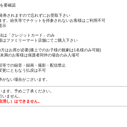
Pを要確認
枚発券されますので忘れずにお受取下さい
ます。紛失等でチケットを持参されないお客様はご利用不可
提示
方法は「クレジットカード」のみ
様はファミリーマート店舗にてご購入下さい
上の方はお席が必要(膝上でのお子様の観劇は1名様のみ可能)
16歳未満のお客様は保護者同伴の場合のみ入場可
話等での録音・録画・撮影・配信禁止
変更にともなう払戻は不可
券がない場合がございます。
います。予めご了承ください。
行いません。
取消し）はできません。