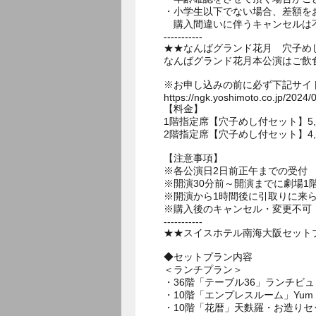
・小学生以下でない場合、差額を
購入間違いに伴うキャンセルは
-----------
★★なんばグランド花月 穴子め
なんばグランド花月本公演はご飲
※お申し込みの前に必ず下記サイ
https://ngk.yoshimoto.co.jp/2024/
【料金】
1階指定席【穴子めし付セット】5,000
2階指定席【穴子めし付セット】4,500
【注意事項】
※各公演日2日前正午までの受付
※開演30分前～開演までに劇場
※開演から1時間後に引取りに来
※購入後のキャンセル・変更不可
-----------
★★スイスホテル南海大阪セットプ
◆セットプラン内容
＜ランチプラン＞
・36階「テーブル36」ランチビ
・10階「エンプレスルーム」Yum Ch
・10階「花暦」天麩羅・お造りセ