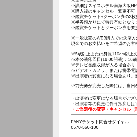
※全席禁煙席
※詳細はスイスホテル南海大阪H
※購入後のキャンセル・変更不可
※鑑賞チケット+クーポン券の2
※半券預かりにて特典有効となり
※鑑賞チケットとクーポン券を要
※一般販売のWEB購入での決済
現金でのお支払いをご希望のお客
※5歳以上または身長110cm以
※本公演④回目(19:00開演)：
※テレビ番組収録が入る場合あり
※ビデオ・カメラ、または携帯電
※出演者は変更になる場合あり。
※前売券が完売した際には、当日
・出演者は変更になる場合がござ
・出演者等の変更に伴う払戻しは
・ご当選後の変更・キャンセル（
FANYチケット問合せダイヤル
0570-550-100