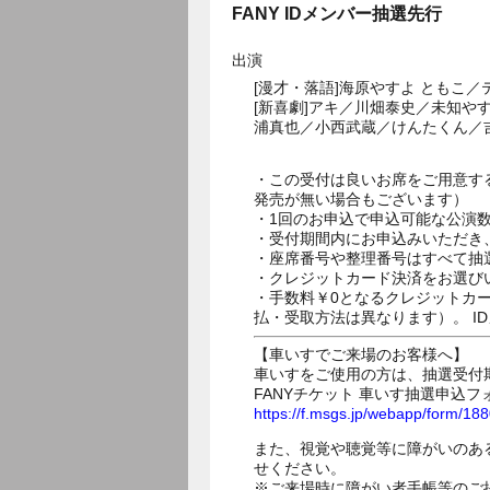
FANY IDメンバー抽選先行
出演
[漫才・落語]海原やすよ ともこ
[新喜劇]アキ／川畑泰史／未知
浦真也／小西武蔵／けんたくん／
・この受付は良いお席をご用意す
発売が無い場合もございます）
・1回のお申込で申込可能な公演
・受付期間内にお申込みいただき
・座席番号や整理番号はすべて抽
・クレジットカード決済をお選び
・手数料￥0となるクレジットカ
払・受取方法は異なります）。 I
【車いすでご来場のお客様へ】
車いすをご使用の方は、抽選受付
FANYチケット 車いす抽選申込フ
https://f.msgs.jp/webapp/form/1
また、視覚や聴覚等に障がいのあ
せください。
※ご来場時に障がい者手帳等のご