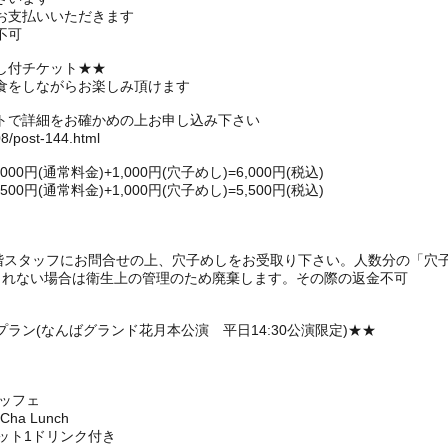
お支払いいただきます
不可
し付チケット★★
食をしながらお楽しみ頂けます
トで詳細をお確かめの上お申し込み下さい
08/post-144.html
円(通常料金)+1,000円(穴子めし)=6,000円(税込)
円(通常料金)+1,000円(穴子めし)=5,500円(税込)
1階スタッフにお問合せの上、穴子めしをお受取り下さい。人数分の「穴
られない場合は衛生上の管理のため廃棄します。その際の返金不可
ラン(なんばグランド花月本公演 平日14:30公演限定)★★
ュッフェ
a Lunch
ット1ドリンク付き